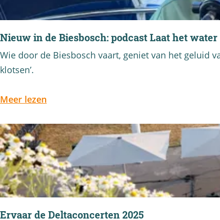
a
g
e
Nieuw in de Biesbosch: podcast Laat het water
N
Wie door de Biesbosch vaart, geniet van het geluid 
i
klotsen’.
e
u
o
Meer lezen
w
v
i
e
n
r
d
N
e
i
B
e
i
u
Ervaar de Deltaconcerten 2025
e
w