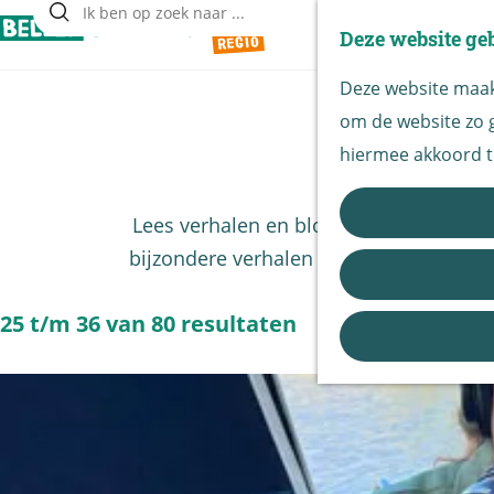
Deze website ge
Z
G
o
Deze website maakt
a
e
om de website zo g
n
k
hiermee akkoord t
a
e
a
n
Lees verhalen en blogs over de beleveni
r
bijzondere verhalen en ervaringen op. D
d
e
25 t/m 36 van 80 resultaten
h
o
m
e
p