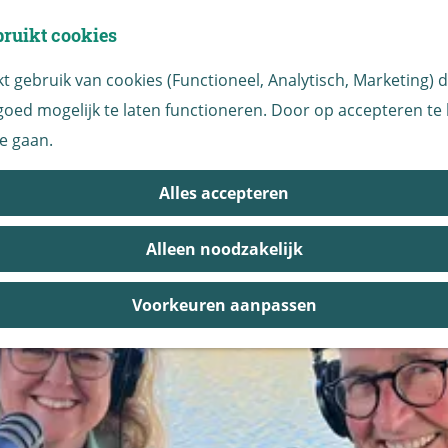
bruikt cookies
 gebruik van cookies (Functioneel, Analytisch, Marketing) di
oed mogelijk te laten functioneren. Door op accepteren te k
De Biesbosch in verhalen
e gaan.
Alles accepteren
ssen en ervaringen in dit unieke stukje natuur. De Bi
ie delen we hier, op deze pagina. Laat je verrassen 
Alleen noodzakelijk
Voorkeuren aanpassen