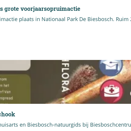
ns grote voorjaarsopruimactie
actie plaats in Nationaal Park De Biesbosch. Ruim 20
Schook
huisarts en Biesbosch-natuurgids bij Biesboschcentr