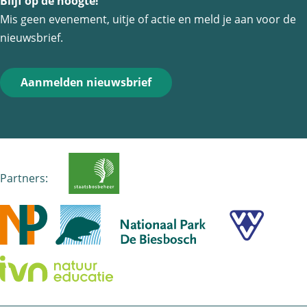
a
-
h
Blijf op de hoogte!
Mis geen evenement, uitje of actie en meld je aan voor de
c
m
a
nieuwsbrief.
e
a
t
b
i
s
o
l
A
Aanmelden nieuwsbrief
o
p
k
p
Partners: