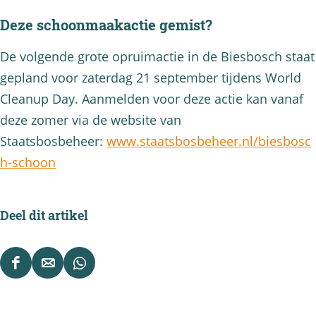
Deze schoonmaakactie gemist?
De volgende grote opruimactie in de Biesbosch staat
gepland voor zaterdag 21 september tijdens World
Cleanup Day. Aanmelden voor deze actie kan vanaf
deze zomer via de website van
Staatsbosbeheer:
www.staatsbosbeheer.nl/biesbosc
h-schoon
Deel dit artikel
D
D
D
e
e
e
e
e
e