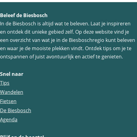
l
l
l
Beleef de Biesbosch
d
d
d
In de Biesbosch is altijd wat te beleven. Laat je inspireren
e
e
e
en ontdek dit unieke gebied zelf. Op deze website vind je
z
z
z
een overzicht van wat je in de Biesboschregio kunt beleven
e
e
e
en waar je de mooiste plekken vindt. Ontdek tips om je te
p
p
p
ontspannen of juist avontuurlijk en actief te genieten.
a
a
a
g
g
g
Snel naar
i
i
i
Tips
n
n
n
Wandelen
a
a
a
Fietsen
o
o
o
De Biesbosch
p
p
p
Agenda
F
e
W