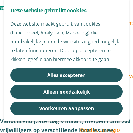
Vogels kijken
Z
Deze website gebruikt cookies
Z
Routekaart
o
G
M
o
Routes overzicht
Deze website maakt gebruik van cookies
e
a
e
e
(Functioneel, Analytisch, Marketing) die
k
n
n
k
De Biesbosch
|
|
|
noodzakelijk zijn om de website zo goed mogelijk
e
a
u
e
Nationaal Park
te laten functioneren. Door op accepteren te
n
a
n
Opruimactie in de Biesbosch
De Biesbosch
klikken, geef je aan hiermee akkoord te gaan.
r
Bereikbaarheid
groot succes, campagne
d
Alles accepteren
Bezoekerscentra
‘Samen houden we de
e
B&B vol leven
h
Biesbosch schoon’ krijgt
Alleen noodzakelijk
Entrees
o
vervolg
Nieuws &
m
Voorkeuren aanpassen
Updates
e
Vanochtend (zaterdag 9 maart) hielpen ruim 200
p
Ontdek de regio
vrijwilligers op verschillende locaties mee
a