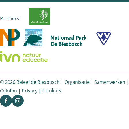
Partners:
© 2026 Beleef de Biesbosch |
Organisatie
|
Samenwerken
|
Cookies
Colofon
|
Privacy
|
F
I
a
n
c
s
e
t