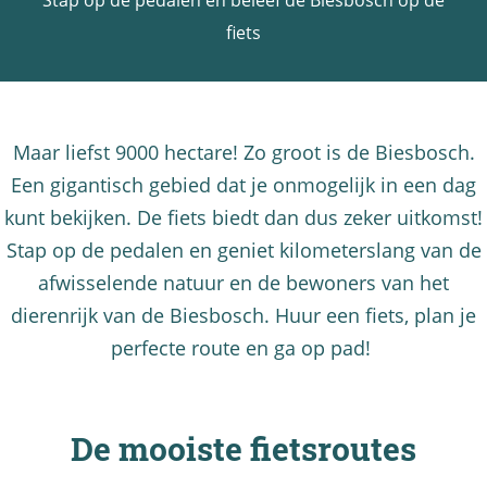
Stap op de pedalen en beleef de Biesbosch op de
a
fiets
g
e
Maar liefst 9000 hectare! Zo groot is de Biesbosch.
Een gigantisch gebied dat je onmogelijk in een dag
kunt bekijken. De fiets biedt dan dus zeker uitkomst!
Stap op de pedalen en geniet kilometerslang van de
afwisselende natuur en de bewoners van het
dierenrijk van de Biesbosch. Huur een fiets, plan je
perfecte route en ga op pad!
De mooiste fietsroutes