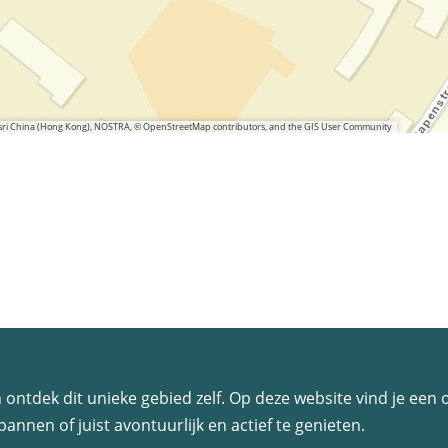
 Esri China (Hong Kong), NOSTRA, © OpenStreetMap contributors, and the GIS User Community
 en ontdek dit unieke gebied zelf. Op deze website vind je ee
annen of juist avontuurlijk en actief te genieten.