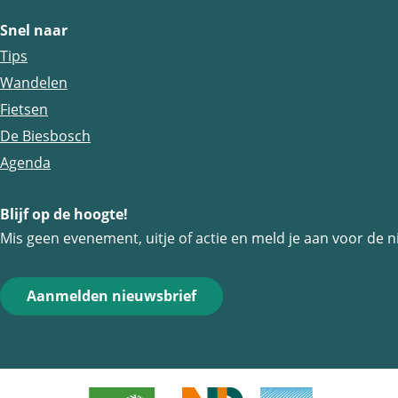
z
z
z
Snel naar
e
e
e
Tips
p
p
p
Wandelen
a
a
a
Fietsen
g
g
g
De Biesbosch
i
i
i
Agenda
n
n
n
a
a
a
Blijf op de hoogte!
o
o
o
Mis geen evenement, uitje of actie en meld je aan voor de n
p
p
p
F
e
W
Aanmelden nieuwsbrief
a
-
h
c
m
a
e
a
t
b
i
s