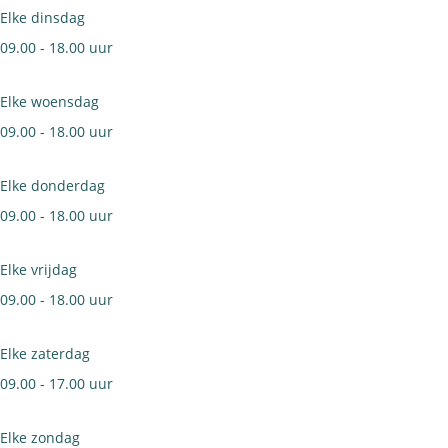
e
s
e
n
Elke dinsdag
l
t
c
l
k
09.00 - 18.00 uur
s
h
e
w
e
Elke woensdag
l
i
F
09.00 - 18.00 uur
n
i
k
Elke donderdag
e
e
09.00 - 18.00 uur
t
l
s
Elke vrijdag
w
09.00 - 18.00 uur
i
n
Elke zaterdag
k
09.00 - 17.00 uur
e
l
Elke zondag