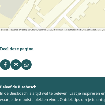
Leaflet
|
Powered by Esri | Esri, HERE, Garmin, USGS, Intermap, INCREMENT P, NRCAN, Esri Japan, METI,
Deel deze pagina
D
D
D
e
e
e
e
e
e
Beleef de Biesbosch
l
l
l
In de Biesbosch is altijd wat te beleven. Laat je inspireren
d
d
d
waar je de mooiste plekken vindt. Ontdek tips om je te ontsp
e
e
e