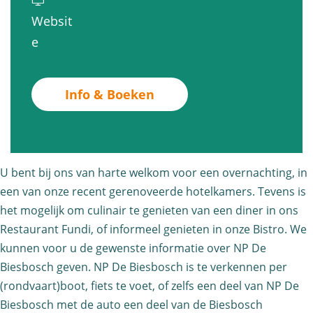
e
h
F
t
Websit
t
e
l
c
v
e
c
r
e
h
a
h
H
t
e
n
e
o
Info & Boeken
c
r
F
r
t
h
H
l
H
e
e
o
e
o
l
r
t
t
U bent bij ons van harte welkom voor een overnachting, in
t
-
H
e
c
een van onze recent gerenoveerde hotelkamers. Tevens is
e
R
o
l
h
het mogelijk om culinair te genieten van een diner in ons
l
e
t
-
Restaurant Fundi, of informeel genieten in onze Bistro. We
e
-
s
e
R
kunnen voor u de gewenste informatie over NP De
r
R
t
l
Biesbosch geven. NP De Biesbosch is te verkennen per
e
H
e
a
-
(rondvaart)boot, fiets te voet, of zelfs een deel van NP De
s
o
s
u
Biesbosch met de auto een deel van de Biesbosch
R
t