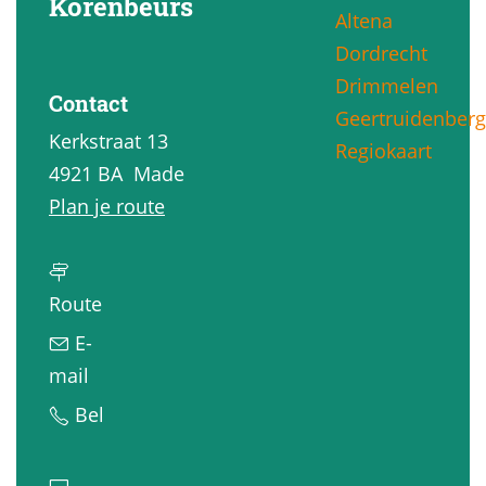
Korenbeurs
Altena
g
Dordrecht
e
Drimmelen
Contact
Geertruidenberg
Kerkstraat 13
Regiokaart
4921 BA
Made
n
Plan je route
a
a
n
r
Route
a
F
E-
a
l
n
mail
r
e
a
F
Bel
F
t
a
l
l
c
r
e