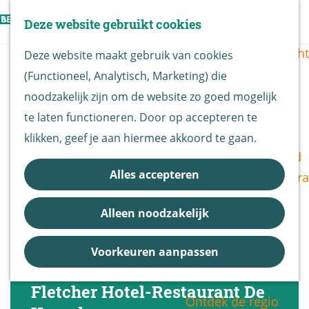
Vogels kijken
Z
Deze website gebruikt cookies
Z
Routekaart
o
G
M
o
Routes overzicht
Deze website maakt gebruik van cookies
e
a
e
e
(Functioneel, Analytisch, Marketing) die
k
n
n
k
De Biesbosch
noodzakelijk zijn om de website zo goed mogelijk
e
a
u
e
Nationaal Park
te laten functioneren. Door op accepteren te
n
a
n
De Biesbosch
klikken, geef je aan hiermee akkoord te gaan.
r
Bereikbaarheid
d
Alles accepteren
Bezoekerscentra
e
B&B vol leven
h
Alleen noodzakelijk
Entrees
o
Nieuws &
m
Voorkeuren aanpassen
Updates
e
p
Fletcher Hotel-Restaurant De
Ontdek de regio
a