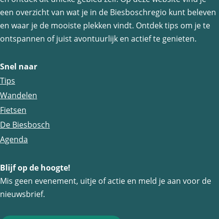
e
e
e
een overzicht van wat je in de Biesboschregio kunt beleven
z
z
z
en waar je de mooiste plekken vindt. Ontdek tips om je te
e
e
e
ontspannen of juist avontuurlijk en actief te genieten.
p
p
p
a
a
a
Snel naar
g
g
g
Tips
i
i
i
Wandelen
n
n
n
Fietsen
a
a
a
De Biesbosch
o
o
o
Agenda
p
p
p
Blijf op de hoogte!
F
e
W
Mis geen evenement, uitje of actie en meld je aan voor de
a
-
h
nieuwsbrief.
c
m
a
e
a
t