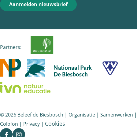
Aanmelden nieuwsbrief
b
i
s
o
l
A
o
p
k
p
Partners:
© 2026 Beleef de Biesbosch |
Organisatie
|
Samenwerken
|
Cookies
Colofon
|
Privacy
|