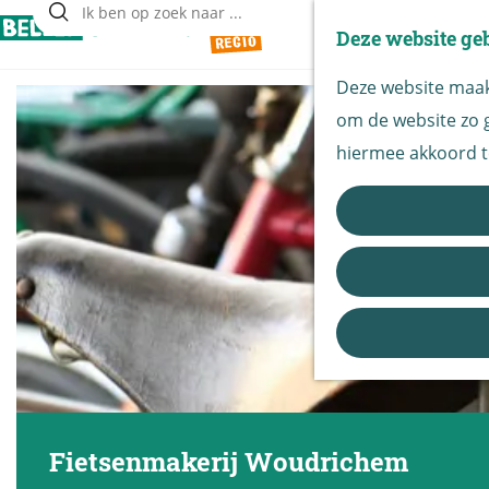
Deze website ge
Z
G
o
Deze website maakt
a
e
om de website zo g
n
k
hiermee akkoord t
a
e
a
n
r
d
e
h
o
m
e
Fietsenmakerij Woudrichem
p