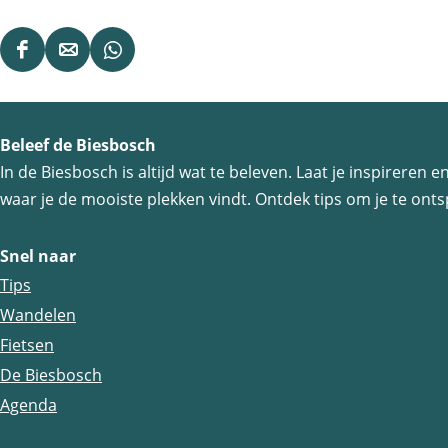
D
D
D
e
e
e
e
e
e
Beleef de Biesbosch
l
l
l
In de Biesbosch is altijd wat te beleven. Laat je inspireren
d
d
d
waar je de mooiste plekken vindt. Ontdek tips om je te ontsp
e
e
e
z
z
z
Snel naar
e
e
e
Tips
p
p
p
Wandelen
a
a
a
Fietsen
g
g
g
De Biesbosch
i
i
i
Agenda
n
n
n