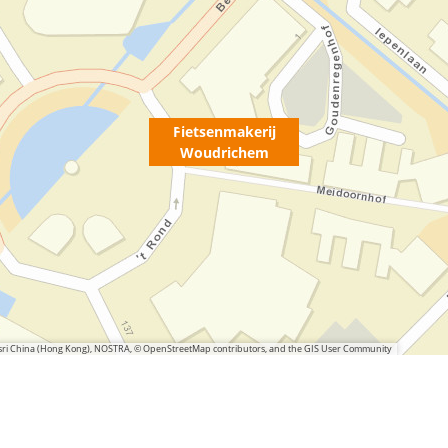
Fietsenmakerij
Woudrichem
 Esri China (Hong Kong), NOSTRA, © OpenStreetMap contributors, and the GIS User Community