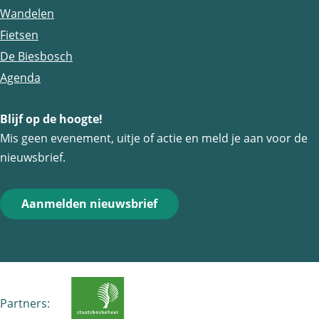
c
Wandelen
i
a
a
n
t
h
Fietsen
g
a
t
De Biesbosch
e
e
Agenda
p
n
a
Blijf op de hoogte!
g
Mis geen evenement, uitje of actie en meld je aan voor de
i
nieuwsbrief.
n
a
Aanmelden nieuwsbrief
Partners: