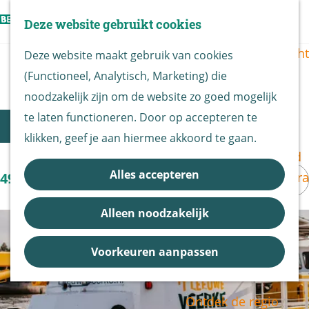
Vogels kijken
Z
Deze website gebruikt cookies
Z
Routekaart
o
G
M
o
Routes overzicht
Deze website maakt gebruik van cookies
e
a
e
e
Gastheren overzicht
(Functioneel, Analytisch, Marketing) die
k
n
n
k
De Biesbosch
noodzakelijk zijn om de website zo goed mogelijk
e
a
u
e
Nationaal Park
W
te laten functioneren. Door op accepteren te
S
n
a
Filter
n
De Biesbosch
klikken, geef je aan hiermee akkoord te gaan.
o
a
r
Bereikbaarheid
r
d
t
S
Alles accepteren
Bezoekerscentra
49 t/m 64 van 64 resultaten
t
e
z
o
B&B vol leven
e
h
Alleen noodzakelijk
r
o
Entrees
e
o
t
Nieuws &
e
r
m
Voorkeuren aanpassen
e
Updates
o
k
e
e
p
p
j
r
Ontdek de regio
:
a