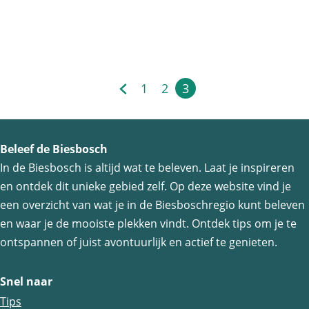
L
Nieuwe Jachthaven
d
e
Drimmelen
e
P
E
e
i
1
2
3
c
G
G
G
H
l
h
a
a
a
u
a
e
n
n
n
i
n
Beleef de Biesbosch
u
a
a
a
d
d
In de Biesbosch is altijd wat te beleven. Laat je inspireren
r
a
a
a
i
v
en ontdek dit unieke gebied zelf. Op deze website vind je
V
r
r
r
g
a
een overzicht van wat je in de Biesboschregio kunt beleven
a
d
p
p
e
n
en waar je de mooiste plekken vindt. Ontdek tips om je te
a
e
a
a
p
D
ontspannen of juist avontuurlijk en actief te genieten.
r
v
g
g
a
o
t
Snel naar
o
i
i
g
r
o
Tips
r
n
n
i
d