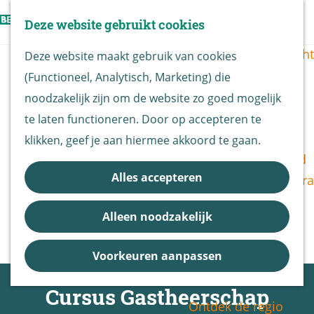
Vogels kijken
Z
Deze website gebruikt cookies
Z
Routekaart
o
G
M
o
Routes overzicht
Deze website maakt gebruik van cookies
e
a
e
e
(Functioneel, Analytisch, Marketing) die
k
n
n
k
De Biesbosch
noodzakelijk zijn om de website zo goed mogelijk
e
a
u
e
Nationaal Park
te laten functioneren. Door op accepteren te
n
a
n
De Biesbosch
klikken, geef je aan hiermee akkoord te gaan.
r
Bereikbaarheid
d
Alles accepteren
Bezoekerscentra
e
B&B vol leven
h
Alleen noodzakelijk
Entrees
o
Nieuws &
m
Voorkeuren aanpassen
Updates
e
Cursus Gastheerschap
p
Ontdek de regio
a