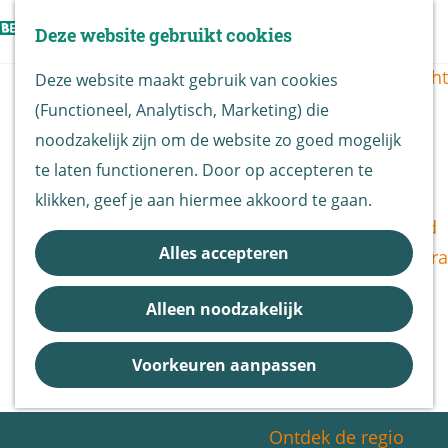
Vogels kijken
Z
Deze website gebruikt cookies
Z
Routekaart
o
G
M
o
Routes overzicht
Deze website maakt gebruik van cookies
e
a
e
e
(Functioneel, Analytisch, Marketing) die
k
n
n
k
De Biesbosch
noodzakelijk zijn om de website zo goed mogelijk
e
a
u
e
Nationaal Park
te laten functioneren. Door op accepteren te
n
a
n
De Biesbosch
klikken, geef je aan hiermee akkoord te gaan.
r
Bereikbaarheid
d
Alles accepteren
Bezoekerscentra
e
B&B vol leven
h
Alleen noodzakelijk
Entrees
o
Nieuws &
m
Voorkeuren aanpassen
Updates
e
p
Ontdek de regio
a