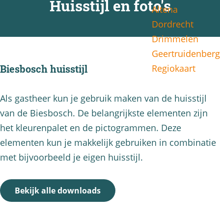
Huisstijl en foto's
Altena
g
Dordrecht
e
Drimmelen
Geertruidenberg
Regiokaart
Biesbosch huisstijl
Als gastheer kun je gebruik maken van de huisstijl
van de Biesbosch. De belangrijkste elementen zijn
het kleurenpalet en de pictogrammen. Deze
elementen kun je makkelijk gebruiken in combinatie
met bijvoorbeeld je eigen huisstijl.
Bekijk alle downloads