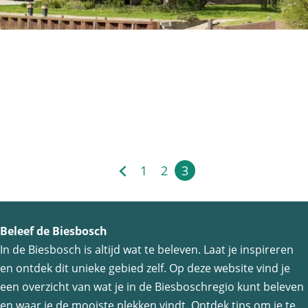
r
s
H
Biesboschhoeve
o
t
B
Biesbosch 24
e
i
4924 AA
Drimmelen
l
e
-
s
R
1
2
3
b
G
G
G
H
e
o
a
a
a
u
s
s
n
n
n
i
t
Beleef de Biesbosch
c
a
a
a
d
a
In de Biesbosch is altijd wat te beleven. Laat je inspireren
h
a
a
a
i
u
en ontdek dit unieke gebied zelf. Op deze website vind je
h
r
r
r
g
r
een overzicht van wat je in de Biesboschregio kunt beleven
o
d
p
p
e
a
en waar je de mooiste plekken vindt. Ontdek tips om je te