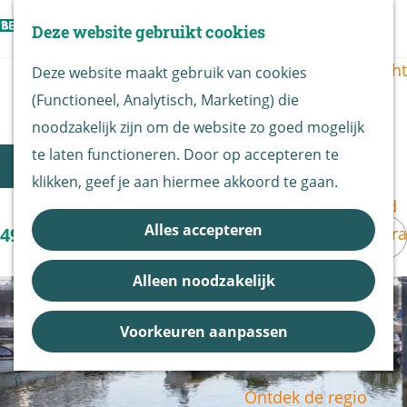
Vogels kijken
Z
Deze website gebruikt cookies
Z
Routekaart
o
G
M
o
Routes overzicht
Deze website maakt gebruik van cookies
e
a
e
e
Gastheren overzicht
(Functioneel, Analytisch, Marketing) die
k
n
n
k
De Biesbosch
noodzakelijk zijn om de website zo goed mogelijk
e
a
u
e
Nationaal Park
W
te laten functioneren. Door op accepteren te
S
n
a
Filter
n
De Biesbosch
klikken, geef je aan hiermee akkoord te gaan.
o
a
r
Bereikbaarheid
r
d
t
S
Alles accepteren
Bezoekerscentra
49 t/m 64 van 64 resultaten
t
e
z
o
B&B vol leven
e
h
Alleen noodzakelijk
r
o
Entrees
e
o
t
Nieuws &
e
r
m
Voorkeuren aanpassen
e
Updates
o
k
e
e
p
p
j
r
Ontdek de regio
:
a