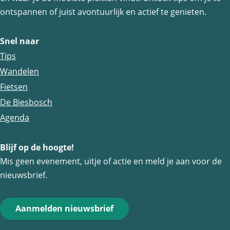
e
e
a
a
p
n
ontspannen of juist avontuurlijk en actief te genieten.
v
v
g
g
a
t
e
Snel naar
o
i
i
g
D
Tips
r
n
n
i
e
Wandelen
i
a
a
n
K
Fietsen
g
a
o
De Biesbosch
e
r
Agenda
p
e
a
n
Blijf op de hoogte!
g
b
Mis geen evenement, uitje of actie en meld je aan voor de
i
e
nieuwsbrief.
n
u
a
r
Aanmelden nieuwsbrief
s