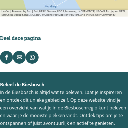
Leaflet
|
Powered by Esri | Esri, HERE, Garmin, USGS, Intermap, INCREMENT P, NRCAN, Esri Japan, METI,
Esri China (Hong Kong), NOSTRA, © OpenStreetMap contributors, and the GIS User Community
Deel deze pagina
D
D
D
e
e
e
e
e
e
Beleef de Biesbosch
l
l
l
In de Biesbosch is altijd wat te beleven. Laat je inspireren
d
d
d
en ontdek dit unieke gebied zelf. Op deze website vind je
e
e
e
een overzicht van wat je in de Biesboschregio kunt beleven
z
z
z
en waar je de mooiste plekken vindt. Ontdek tips om je te
e
e
e
ontspannen of juist avontuurlijk en actief te genieten.