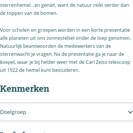
h
r
s
sterrenhemel…en geniet, want de natuur reikt verder dan
c
i
t
i
de toppen van de bomen.
u
u
M
u
r
s
e
Voor scholen en groepen worden in een korte presentatie
s
i
r
alle planeten uit ons zonnestelsel onder de loep genomen.
u
c
Natuurlijk beantwoorden de medewerkers van de
s
u
sterrenwacht je vragen. Na de presentatie ga je naar de
koepel, waar je bij helder weer met de Carl Zeiss telescoop
r
uit 1922 de hemel kunt bestuderen.
i
u
Kenmerken
s
Doelgroep