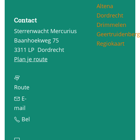
Altena
g
Dordrecht
e
Contact
Drimmelen
Sterrenwacht Mercurius
Geertruidenberg
Baanhoekweg 75
Regiokaart
3311 LP
Dordrecht
n
Plan je route
a
a
n
r
Route
a
S
E-
a
t
n
mail
r
e
a
S
Bel
S
r
a
t
t
r
r
e