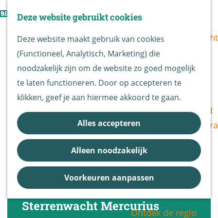
Vogels kijken
Z
Deze website gebruikt cookies
Z
Routekaart
o
G
M
o
Routes overzicht
Deze website maakt gebruik van cookies
e
a
e
e
(Functioneel, Analytisch, Marketing) die
k
n
n
k
De Biesbosch
noodzakelijk zijn om de website zo goed mogelijk
e
a
u
e
Nationaal Park
te laten functioneren. Door op accepteren te
n
a
n
De Biesbosch
klikken, geef je aan hiermee akkoord te gaan.
r
Bereikbaarheid
d
Alles accepteren
Bezoekerscentra
e
B&B vol leven
h
Alleen noodzakelijk
Entrees
o
Nieuws &
m
Voorkeuren aanpassen
Updates
e
p
Sterrenwacht Mercurius
Ontdek de regio
a