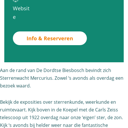
e
e
S
r
Websit
r
n
t
r
v
e
r
w
e
e
a
e
a
r
n
n
n
c
Info & Reserveren
r
w
S
w
h
e
a
t
a
t
n
c
e
c
M
w
h
r
Aan de rand van De Dordtse Biesbosch bevindt zich
h
e
a
t
r
Sterrenwacht Mercurius. Zowel ‘s avonds als overdag een
t
r
c
M
e
bezoek waard.
M
c
h
e
n
e
u
t
r
Bekijk de exposities over sterrenkunde, weerkunde en
w
r
r
M
c
ruimtevaart. Kijk boven in de Koepel met de Carls Zeiss
a
c
i
e
telescoop uit 1922 overdag naar onze ‘eigen’ ster, de zon.
u
c
u
u
r
Kijk ‘s avonds bij helder weer naar die fantastische
r