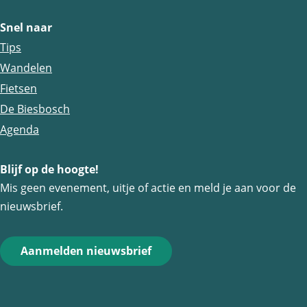
p
p
p
a
a
a
Snel naar
g
g
g
Tips
i
i
i
Wandelen
n
n
n
Fietsen
a
a
a
De Biesbosch
o
o
o
Agenda
p
p
p
Blijf op de hoogte!
F
e
W
Mis geen evenement, uitje of actie en meld je aan voor de
a
-
h
nieuwsbrief.
c
m
a
e
a
t
Aanmelden nieuwsbrief
b
i
s
o
l
A
o
p