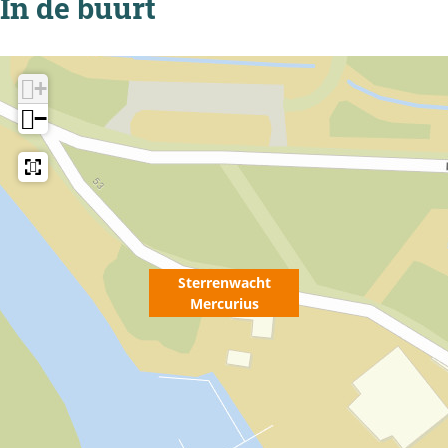
In de buurt
+
−
Sterrenwacht
Mercurius