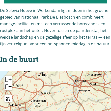
e
a
e
v
v
h
De Selevia Hoeve in Werkendam ligt midden in het groene
l
i
gebied van Nationaal Park De Biesbosch en combineert
i
o
e
a
manege-faciliteiten met een verrassende horecahoek en
a
e
v
h
rustplek aan het water. Hover tussen de paardenstal, het
h
v
i
o
weidse landschap en de gezellige sfeer op het terras — een
o
e
a
e
fijn vertrekpunt voor een ontspannen middag in de natuur.
e
W
h
v
v
e
o
In de buurt
e
e
r
e
W
W
k
v
e
e
e
e
+
r
r
n
W
−
k
k
d
e
e
e
a
r
n
n
m
k
d