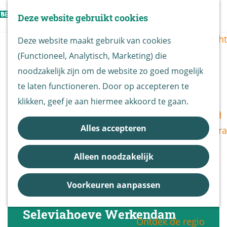
Vogels kijken
Z
Deze website gebruikt cookies
Z
Routekaart
o
G
M
o
Routes overzicht
Deze website maakt gebruik van cookies
e
a
e
e
(Functioneel, Analytisch, Marketing) die
k
n
n
k
De Biesbosch
noodzakelijk zijn om de website zo goed mogelijk
e
a
u
e
Nationaal Park
te laten functioneren. Door op accepteren te
n
a
n
De Biesbosch
klikken, geef je aan hiermee akkoord te gaan.
r
Bereikbaarheid
d
Alles accepteren
Bezoekerscentra
e
B&B vol leven
h
Alleen noodzakelijk
Entrees
o
Nieuws &
m
Voorkeuren aanpassen
Updates
e
p
Seleviahoeve Werkendam
Ontdek de regio
a