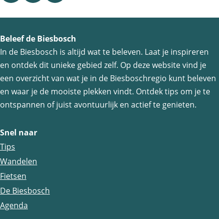
e
e
e
e
e
e
Beleef de Biesbosch
l
l
l
In de Biesbosch is altijd wat te beleven. Laat je inspireren
d
d
d
en ontdek dit unieke gebied zelf. Op deze website vind je
e
e
e
een overzicht van wat je in de Biesboschregio kunt beleven
z
z
z
en waar je de mooiste plekken vindt. Ontdek tips om je te
e
e
e
ontspannen of juist avontuurlijk en actief te genieten.
p
p
p
a
a
a
Snel naar
g
g
g
Tips
i
i
i
Wandelen
n
n
n
Fietsen
a
a
a
De Biesbosch
o
o
o
Agenda
p
p
p