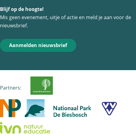
Blijf op de hoogte!
F
e
W
Mis geen evenement, uitje of actie en meld je aan voor de
a
-
h
nieuwsbrief.
c
m
a
e
a
t
Aanmelden nieuwsbrief
b
i
s
o
l
A
o
p
k
p
Partners: