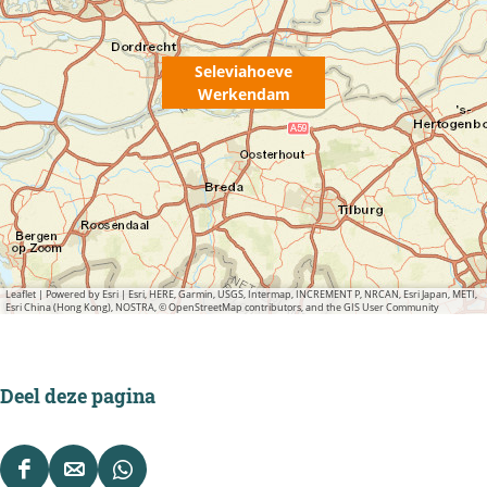
d
e
a
a
n
m
Seleviahoeve
m
d
Werkendam
a
m
Leaflet
|
Powered by Esri | Esri, HERE, Garmin, USGS, Intermap, INCREMENT P, NRCAN, Esri Japan, METI,
Esri China (Hong Kong), NOSTRA, © OpenStreetMap contributors, and the GIS User Community
Deel deze pagina
D
D
D