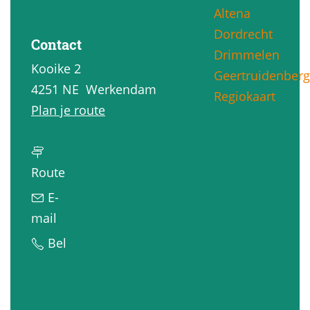
Altena
g
Dordrecht
e
Contact
Drimmelen
Kooike 2
Geertruidenberg
4251 NE
Werkendam
Regiokaart
n
Plan je route
a
a
n
r
Route
a
S
E-
a
e
n
mail
r
l
a
S
Bel
S
e
a
e
e
v
r
l
l
i
S
e