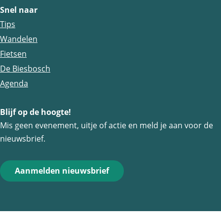
g
g
g
Snel naar
i
i
i
Tips
n
n
n
Wandelen
a
a
a
Fietsen
o
o
o
De Biesbosch
p
p
p
Agenda
F
e
W
a
-
h
Blijf op de hoogte!
Mis geen evenement, uitje of actie en meld je aan voor de
c
m
a
nieuwsbrief.
e
a
t
b
i
s
o
l
A
Aanmelden nieuwsbrief
o
p
k
p