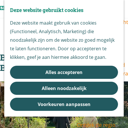
Vogels kijken
Z
Deze website gebruikt cookies
Z
Routekaart
o
G
M
o
Routes overzicht
Deze website maakt gebruik van cookies
e
a
e
e
(Functioneel, Analytisch, Marketing) die
k
n
n
k
De Biesbosch
|
|
|
noodzakelijk zijn om de website zo goed mogelijk
e
a
u
e
Nationaal Park
te laten functioneren. Door op accepteren te
n
a
n
Biesbosch Bijendag bij
De Biesbosch
klikken, geef je aan hiermee akkoord te gaan.
r
Bereikbaarheid
Biesboschcentrum Dordrecht
d
Alles accepteren
Bezoekerscentra
e
B&B vol leven
h
Alleen noodzakelijk
Entrees
o
Nieuws &
m
Voorkeuren aanpassen
Updates
e
p
Ontdek de regio
a