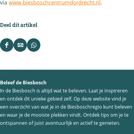
via
www.biesboschcentrumdordrecht.nl
.
Deel dit artikel
D
D
D
e
e
e
e
e
e
l
l
l
Beleef de Biesbosch
d
d
d
In de Biesbosch is altijd wat te beleven. Laat je inspireren
e
e
e
en ontdek dit unieke gebied zelf. Op deze website vind je
z
z
z
een overzicht van wat je in de Biesboschregio kunt beleven
e
e
e
en waar je de mooiste plekken vindt. Ontdek tips om je te
p
p
p
ontspannen of juist avontuurlijk en actief te genieten.
a
a
a