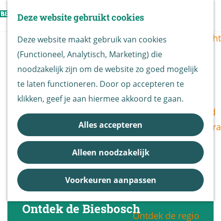
Vogels kijken
Z
Deze website gebruikt cookies
Z
Routekaart
o
G
M
o
Routes overzicht
Deze website maakt gebruik van cookies
e
a
e
e
(Functioneel, Analytisch, Marketing) die
k
n
n
k
De Biesbosch
noodzakelijk zijn om de website zo goed mogelijk
e
a
u
e
Nationaal Park
te laten functioneren. Door op accepteren te
n
a
n
De Biesbosch
klikken, geef je aan hiermee akkoord te gaan.
r
Bereikbaarheid
d
Alles accepteren
Bezoekerscentra
e
B&B vol leven
h
Alleen noodzakelijk
Entrees
o
Nieuws &
m
Voorkeuren aanpassen
Updates
e
p
Ontdek de Biesbosch
Ontdek de regio
a