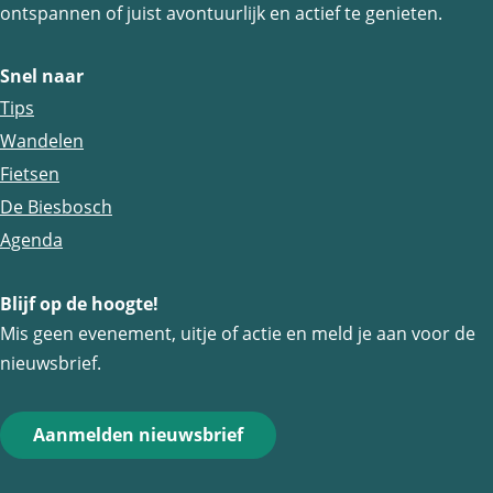
e
e
e
ontspannen of juist avontuurlijk en actief te genieten.
p
p
p
a
a
a
Snel naar
g
g
g
Tips
i
i
i
Wandelen
n
n
n
Fietsen
a
a
a
De Biesbosch
o
o
o
Agenda
p
p
p
Blijf op de hoogte!
F
e
W
Mis geen evenement, uitje of actie en meld je aan voor de
a
-
h
nieuwsbrief.
c
m
a
e
a
t
Aanmelden nieuwsbrief
b
i
s
o
l
A