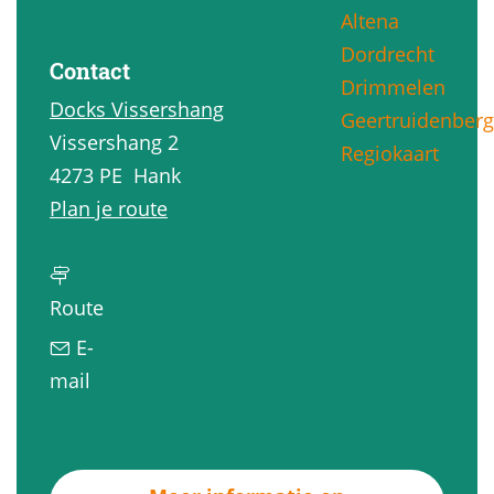
Altena
g
Dordrecht
e
Contact
Drimmelen
Docks Vissershang
Geertruidenberg
Vissershang 2
Regiokaart
4273 PE
Hank
n
Plan je route
a
a
n
r
Route
a
O
E-
a
n
n
mail
r
t
a
O
d
a
n
e
r