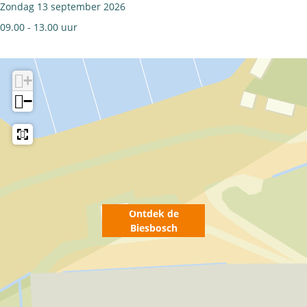
Zondag 13 september 2026
c
09.00 - 13.00 uur
h
+
−
Ontdek de
Biesbosch