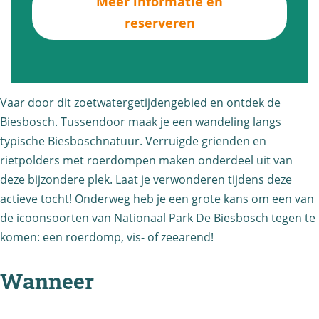
Meer informatie en
t
k
O
reserveren
d
d
n
e
e
t
k
B
d
d
i
e
Vaar door dit zoetwatergetijdengebied en ontdek de
e
e
k
Biesbosch. Tussendoor maak je een wandeling langs
B
s
d
typische Biesboschnatuur. Verruigde grienden en
i
b
rietpolders met roerdompen maken onderdeel uit van
e
e
o
deze bijzondere plek. Laat je verwonderen tijdens deze
B
actieve tocht! Onderweg heb je een grote kans om een van
s
s
i
de icoonsoorten van Nationaal Park De Biesbosch tegen te
b
c
e
komen: een roerdomp, vis- of zeearend!
o
h
s
s
b
Wanneer
c
o
h
s