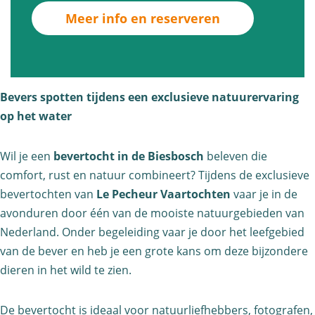
r
v
Meer info en reserveren
B
e
e
r
v
t
e
o
Bevers spotten tijdens een exclusieve natuurervaring
r
c
op het water
t
h
o
t
Wil je een
bevertocht in de Biesbosch
beleven die
comfort, rust en natuur combineert? Tijdens de exclusieve
c
B
bevertochten van
Le Pecheur Vaartochten
vaar je in de
h
i
avonduren door één van de mooiste natuurgebieden van
t
e
Nederland. Onder begeleiding vaar je door het leefgebied
B
s
van de bever en heb je een grote kans om deze bijzondere
i
b
dieren in het wild te zien.
e
o
s
s
De bevertocht is ideaal voor natuurliefhebbers, fotografen,