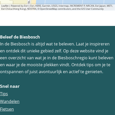
Leaflet
|
Powered by Esri | Esri, HERE, Garmin, USGS, Intermap, INCREMENT P, NRCAN, Esri Japan, METI,
Esri China (Hong Kong), NOSTRA, © OpenStreetMap contributors, and the GIS User Community
Beleef de Biesbosch
In de Biesbosch is altijd wat te beleven. Laat je inspireren
en ontdek dit unieke gebied zelf. Op deze website vind je
een overzicht van wat je in de Biesboschregio kunt beleven
en waar je de mooiste plekken vindt. Ontdek tips om je te
ontspannen of juist avontuurlijk en actief te genieten.
Snel naar
Tips
Wandelen
Fietsen