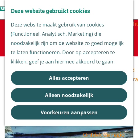
Vogels kijken
Z
Deze website gebruikt cookies
Z
Routekaart
o
G
M
o
Routes overzicht
Deze website maakt gebruik van cookies
e
a
e
Sorry, deze activiteit is niet meer
e
(Functioneel, Analytisch, Marketing) die
k
n
n
beschikbaar. Bekijk het
actuele aanbod
voor
k
De Biesbosch
noodzakelijk zijn om de website zo goed mogelijk
e
a
u
de beschikbare opties.
e
Nationaal Park
te laten functioneren. Door op accepteren te
n
a
n
De Biesbosch
klikken, geef je aan hiermee akkoord te gaan.
r
Bereikbaarheid
d
Alles accepteren
Bezoekerscentra
e
B&B vol leven
h
Alleen noodzakelijk
Entrees
o
Nieuws &
m
Voorkeuren aanpassen
Updates
e
p
Ontdek de regio
a