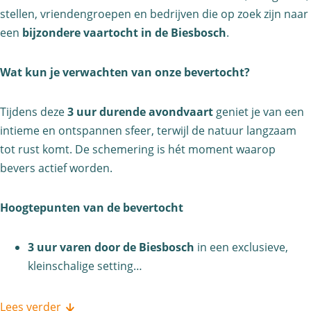
b
c
stellen, vriendengroepen en bedrijven die op zoek zijn naar
o
h
een
bijzondere vaartocht in de Biesbosch
.
s
c
Wat kun je verwachten van onze bevertocht?
h
Tijdens deze
3 uur durende avondvaart
geniet je van een
intieme en ontspannen sfeer, terwijl de natuur langzaam
tot rust komt. De schemering is hét moment waarop
bevers actief worden.
Hoogtepunten van de bevertocht
3 uur varen door de Biesbosch
in een exclusieve,
kleinschalige setting…
Lees verder