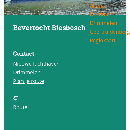
Altena
g
Dordrecht
e
Drimmelen
Bevertocht Biesbosch
Geertruidenberg
Regiokaart
Contact
Nieuwe Jachthaven
Drimmelen
n
Plan je route
a
a
n
r
Route
a
B
a
e