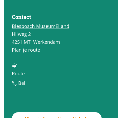
a
g
Contact
e
Biesbosch MuseumEiland
Hilweg 2
4251 MT
Werkendam
n
Plan je route
a
a
n
r
Route
a
B
B
Bel
a
e
e
r
v
v
B
e
e
e
r
r