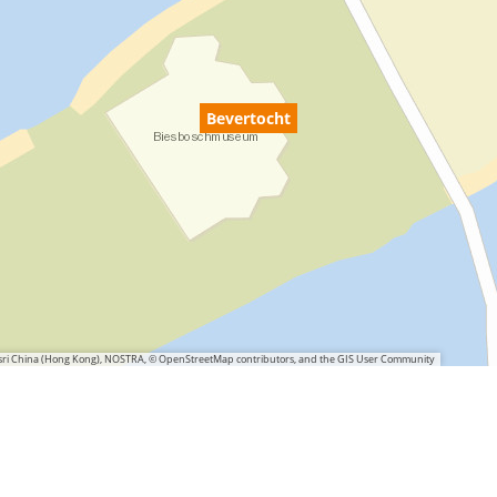
Bevertocht
 Esri China (Hong Kong), NOSTRA, © OpenStreetMap contributors, and the GIS User Community