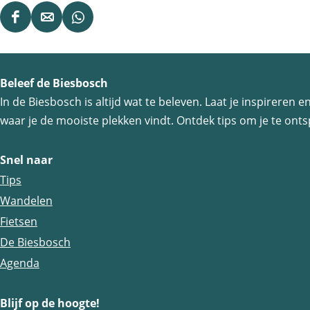
D
D
D
e
e
e
e
e
e
Beleef de Biesbosch
l
l
l
In de Biesbosch is altijd wat te beleven. Laat je inspireren
d
d
d
waar je de mooiste plekken vindt. Ontdek tips om je te ontsp
e
e
e
z
z
z
Snel naar
e
e
e
Tips
p
p
p
Wandelen
a
a
a
Fietsen
g
g
g
De Biesbosch
i
i
i
Agenda
n
n
n
a
a
a
Blijf op de hoogte!