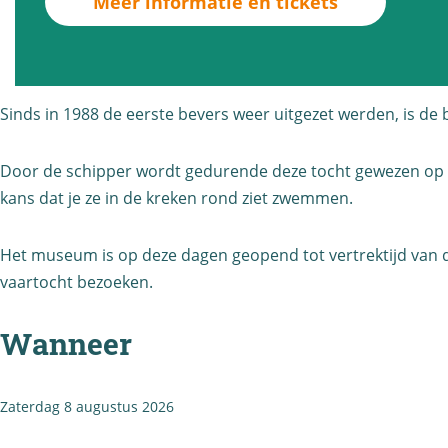
Meer informatie en tickets
v
t
t
e
o
o
r
c
c
t
h
h
Sinds in 1988 de eerste bevers weer uitgezet werden, is de 
o
t
t
c
Door de schipper wordt gedurende deze tocht gewezen op de
h
kans dat je ze in de kreken rond ziet zwemmen.
t
Het museum is op deze dagen geopend tot vertrektijd van d
vaartocht bezoeken.
Wanneer
Zaterdag 8 augustus 2026