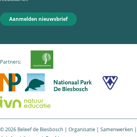
c
m
a
e
a
t
Aanmelden nieuwsbrief
b
i
s
o
l
A
o
p
k
p
Partners:
© 2026 Beleef de Biesbosch |
Organisatie
|
Samenwerken
|