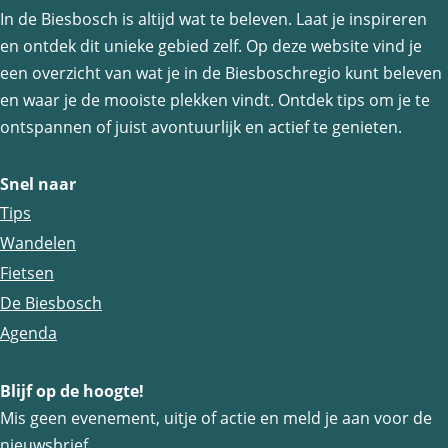
In de Biesbosch is altijd wat te beleven. Laat je inspireren
d
d
d
en ontdek dit unieke gebied zelf. Op deze website vind je
e
e
e
een overzicht van wat je in de Biesboschregio kunt beleven
z
z
z
en waar je de mooiste plekken vindt. Ontdek tips om je te
e
e
e
ontspannen of juist avontuurlijk en actief te genieten.
p
p
p
a
a
a
Snel naar
g
g
g
Tips
i
i
i
Wandelen
n
n
n
Fietsen
a
a
a
De Biesbosch
o
o
o
Agenda
p
p
p
Blijf op de hoogte!
F
e
W
Mis geen evenement, uitje of actie en meld je aan voor de
a
-
h
nieuwsbrief.