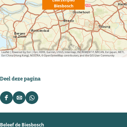
c
o
Biesbosch
h
s
c
h
Leaflet
|
Powered by Esri | Esri, HERE, Garmin, USGS, Intermap, INCREMENT P, NRCAN, Esri Japan, METI,
Esri China (Hong Kong), NOSTRA, © OpenStreetMap contributors, and the GIS User Community
Deel deze pagina
D
D
D
e
e
e
e
e
e
Beleef de Biesbosch
l
l
l