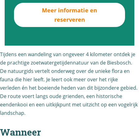
a
e
r
Meer informatie en
n
l
W
reserveren
d
e
a
e
x
n
l
c
d
e
u
e
Tijdens een wandeling van ongeveer 4 kilometer ontdek je
x
r
l
de prachtige zoetwatergetijdennatuur van de Biesbosch.
c
s
e
De natuurgids vertelt onderweg over de unieke flora en
u
i
fauna die hier leeft. Je leert ook meer over het rijke
x
r
e
verleden én het boeiende heden van dit bijzondere gebied.
c
De route voert langs oude grienden, een historische
s
L
u
eendenkooi en een uitkijkpunt met uitzicht op een vogelrijk
i
a
r
landschap.
e
a
s
L
r
i
Wanneer
a
z
e