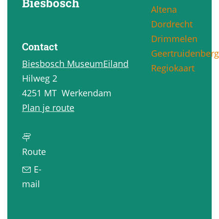
Biesbosch
Altena
g
Dordrecht
e
Drimmelen
Contact
Geertruidenberg
Biesbosch MuseumEiland
Regiokaart
Hilweg 2
4251 MT
Werkendam
n
Plan je route
a
a
n
r
Route
a
W
E-
a
a
n
mail
r
n
a
W
d
a