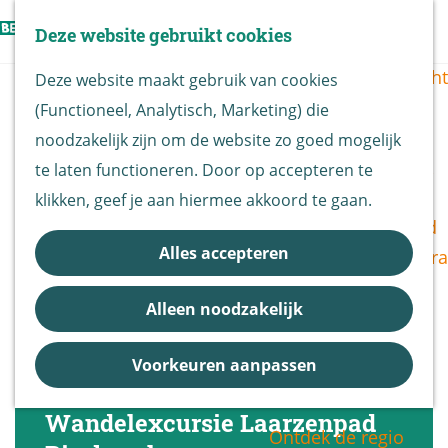
Vogels kijken
Z
Deze website gebruikt cookies
Z
Routekaart
o
G
M
o
Routes overzicht
Deze website maakt gebruik van cookies
e
a
e
e
(Functioneel, Analytisch, Marketing) die
k
n
n
k
De Biesbosch
noodzakelijk zijn om de website zo goed mogelijk
e
a
u
e
Nationaal Park
te laten functioneren. Door op accepteren te
n
a
n
De Biesbosch
klikken, geef je aan hiermee akkoord te gaan.
r
Bereikbaarheid
d
Alles accepteren
Bezoekerscentra
e
B&B vol leven
h
Alleen noodzakelijk
Entrees
o
Nieuws &
m
Voorkeuren aanpassen
Updates
e
p
Wandelexcursie Laarzenpad
Ontdek de regio
a