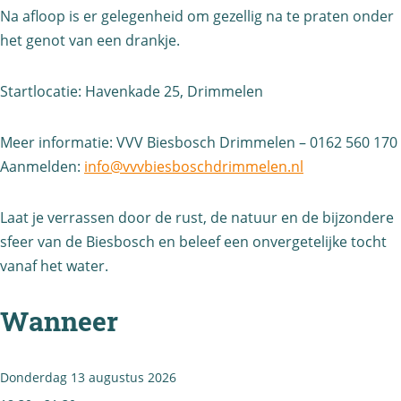
o
e
Na afloop is er gelegenheid om gezellig na te praten onder
r
B
het genot van een drankje.
d
i
Startlocatie: Havenkade 25, Drimmelen
e
e
B
s
Meer informatie: VVV Biesbosch Drimmelen – 0162 560 170
i
b
Aanmelden:
info@vvvbiesboschdrimmelen.nl
e
o
s
s
Laat je verrassen door de rust, de natuur en de bijzondere
b
c
sfeer van de Biesbosch en beleef een onvergetelijke tocht
o
h
vanaf het water.
s
c
Wanneer
h
Donderdag 13 augustus 2026