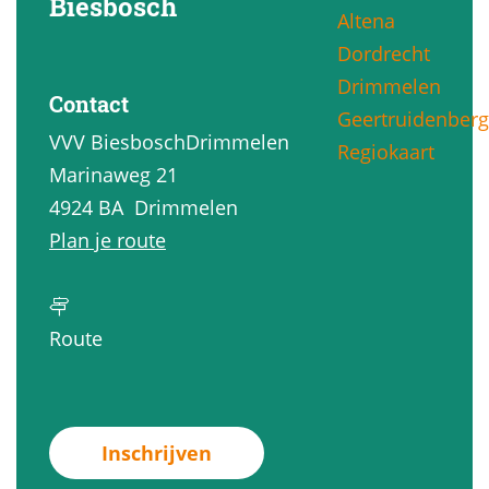
Biesbosch
Altena
g
Dordrecht
e
Drimmelen
Contact
Geertruidenberg
VVV BiesboschDrimmelen
Regiokaart
Marinaweg 21
4924 BA
Drimmelen
n
Plan je route
a
a
n
r
Route
a
A
a
v
r
o
Inschrijven
A
n