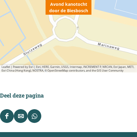
Avond kanotocht
door de Biesbosch
Leaflet
|
Powered by Esri | Esri, HERE, Garmin, USGS, Intermap, INCREMENT P, NRCAN, Esri Japan, METI,
Esri China (Hong Kong), NOSTRA, © OpenStreetMap contributors, and the GIS User Community
Deel deze pagina
D
D
D
e
e
e