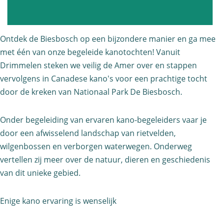
v
d
o
k
n
a
Ontdek de Biesbosch op een bijzondere manier en ga mee
d
n
met één van onze begeleide kanotochten! Vanuit
k
o
Drimmelen steken we veilig de Amer over en stappen
vervolgens in Canadese kano's voor een prachtige tocht
a
t
door de kreken van Nationaal Park De Biesbosch.
n
o
o
c
Onder begeleiding van ervaren kano-begeleiders vaar je
t
h
door een afwisselend landschap van rietvelden,
o
t
wilgenbossen en verborgen waterwegen. Onderweg
c
d
vertellen zij meer over de natuur, dieren en geschiedenis
h
o
van dit unieke gebied.
t
o
d
r
Enige kano ervaring is wenselijk
o
d