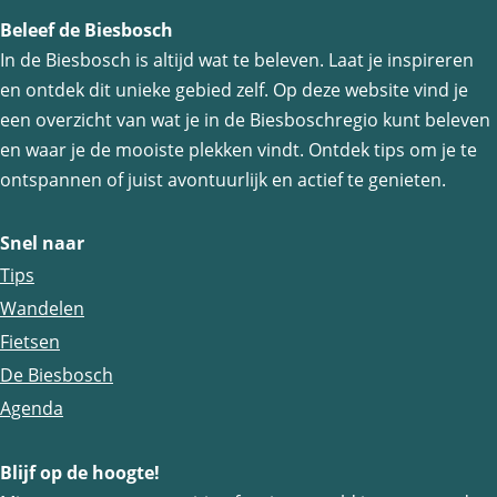
e
e
e
Beleef de Biesbosch
l
l
l
In de Biesbosch is altijd wat te beleven. Laat je inspireren
d
d
d
en ontdek dit unieke gebied zelf. Op deze website vind je
e
e
e
een overzicht van wat je in de Biesboschregio kunt beleven
z
z
z
en waar je de mooiste plekken vindt. Ontdek tips om je te
e
e
e
ontspannen of juist avontuurlijk en actief te genieten.
p
p
p
a
a
a
Snel naar
g
g
g
Tips
i
i
i
Wandelen
n
n
n
Fietsen
a
a
a
De Biesbosch
o
o
o
Agenda
p
p
p
Blijf op de hoogte!
F
e
W