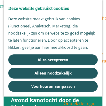
Vogels kijken
Z
Deze website gebruikt cookies
Z
Routekaart
o
G
M
o
Routes overzicht
Deze website maakt gebruik van cookies
e
a
e
e
(Functioneel, Analytisch, Marketing) die
k
n
n
k
De Biesbosch
noodzakelijk zijn om de website zo goed mogelijk
e
a
u
e
Nationaal Park
te laten functioneren. Door op accepteren te
n
a
n
De Biesbosch
klikken, geef je aan hiermee akkoord te gaan.
r
Bereikbaarheid
d
Alles accepteren
Bezoekerscentra
e
B&B vol leven
h
Alleen noodzakelijk
Entrees
o
Nieuws &
m
Voorkeuren aanpassen
Updates
e
p
Avond kanotocht door de
Ontdek de regio
a