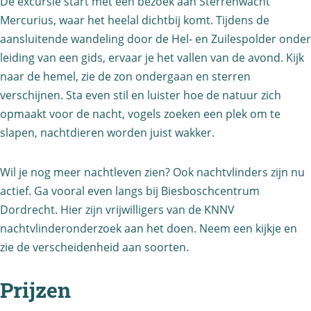
l
De excursie start met een bezoek aan Sterrenwacht
a
t
t
c
Mercurius, waar het heelal dichtbij komt. Tijdens de
a
c
l
N
h
aansluitende wandeling door de Hel- en Zuilespolder onder
l
h
e
a
leiding van een gids, ervaar je het vallen van de avond. Kijk
t
t
t
v
c
naar de hemel, zie de zon ondergaan en sterren
l
o
l
e
verschijnen. Sta even stil en luister hoe de natuur zich
h
e
t
e
n
opmaakt voor de nacht, vogels zoeken een plek om te
t
v
N
slapen, nachtdieren worden juist wakker.
v
l
e
a
e
e
n
c
Wil je nog meer nachtleven zien? Ook nachtvlinders zijn nu
n
v
h
actief. Ga vooral even langs bij Biesboschcentrum
e
t
Dordrecht. Hier zijn vrijwilligers van de KNNV
n
nachtvlinderonderzoek aan het doen. Neem een kijkje en
l
zie de verscheidenheid aan soorten.
e
v
Prijzen
e