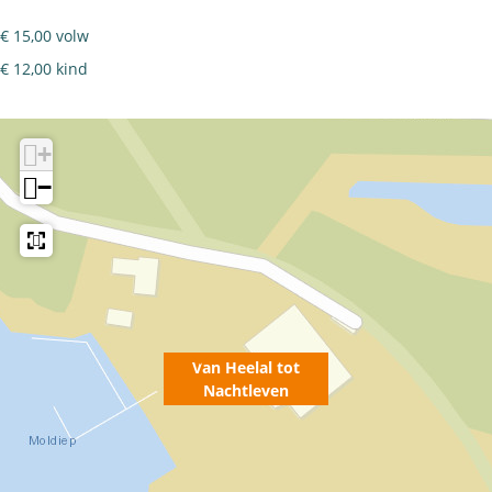
n
€ 15,00 volw
€ 12,00 kind
+
−
Van Heelal tot
Nachtleven