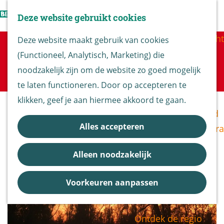
Vogels kijken
Z
Deze website gebruikt cookies
Z
Routekaart
o
G
M
o
Routes overzicht
Deze website maakt gebruik van cookies
e
a
e
Sorry, deze activiteit is niet meer
e
(Functioneel, Analytisch, Marketing) die
k
n
n
beschikbaar. Bekijk het
actuele aanbod
voor
k
De Biesbosch
noodzakelijk zijn om de website zo goed mogelijk
e
a
u
de beschikbare opties.
e
Nationaal Park
te laten functioneren. Door op accepteren te
n
a
n
De Biesbosch
klikken, geef je aan hiermee akkoord te gaan.
r
Bereikbaarheid
d
Alles accepteren
Bezoekerscentra
e
B&B vol leven
h
Alleen noodzakelijk
Entrees
o
Nieuws &
m
Voorkeuren aanpassen
Updates
e
p
Ontdek de regio
a