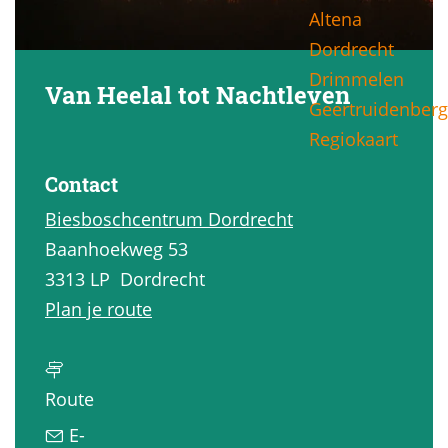
Altena
g
Dordrecht
e
Drimmelen
Van Heelal tot Nachtleven
Geertruidenberg
Regiokaart
Contact
Biesboschcentrum Dordrecht
Baanhoekweg 53
3313 LP
Dordrecht
n
Plan je route
a
a
n
r
Route
a
V
E-