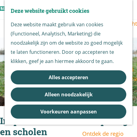
Vogels kijken
Z
Deze website gebruikt cookies
Z
Routekaart
o
G
M
o
Routes overzicht
Deze website maakt gebruik van cookies
e
a
e
e
(Functioneel, Analytisch, Marketing) die
k
n
n
k
De Biesbosch
noodzakelijk zijn om de website zo goed mogelijk
e
a
u
e
Nationaal Park
te laten functioneren. Door op accepteren te
n
a
n
De Biesbosch
klikken, geef je aan hiermee akkoord te gaan.
r
Bereikbaarheid
d
Alles accepteren
Bezoekerscentra
e
B&B vol leven
h
Alleen noodzakelijk
Entrees
o
Nieuws &
m
Voorkeuren aanpassen
Updates
e
Inspiratie voor kinderopvang
p
en scholen
Ontdek de regio
a