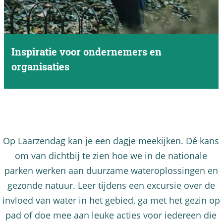
z
i
i
e
t
v
t
Inspiratie voor ondernemers en
o
e
organisaties
o
r
r
s
I
k
e
n
i
n
s
n
b
p
Op Laarzendag kan je een dagje meekijken. Dé kans
d
u
i
om van dichtbij te zien hoe we in de nationale
e
u
r
parken werken aan duurzame wateroplossingen en
r
r
a
gezonde natuur. Leer tijdens een excursie over de
o
t
t
invloed van water in het gebied, ga met het gezin op
p
b
i
pad of doe mee aan leuke acties voor iedereen die
v