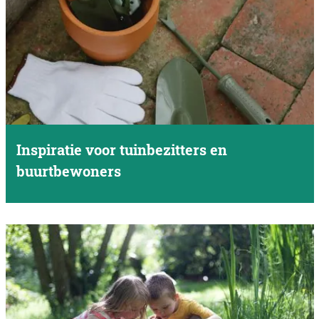
Inspiratie voor tuinbezitters en
buurtbewoners
I
n
s
p
i