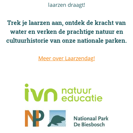
e
e
laarzen draagt!
a
w
v
n
o
o
Trek je laarzen aan, ontdek de kracht van
g
n
o
water en verken de prachtige natuur en
e
e
r
cultuurhistorie van onze nationale parken.
n
r
o
s
s
n
Meer over Laarzendag!
c
d
h
e
o
r
l
n
e
e
n
m
e
r