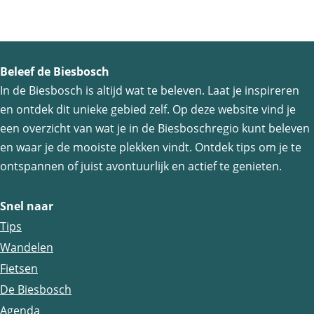
s
e
n
Beleef de Biesbosch
o
In de Biesbosch is altijd wat te beleven. Laat je inspireren
r
en ontdek dit unieke gebied zelf. Op deze website vind je
g
een overzicht van wat je in de Biesboschregio kunt beleven
a
en waar je de mooiste plekken vindt. Ontdek tips om je te
n
ontspannen of juist avontuurlijk en actief te genieten.
i
s
Snel naar
a
Tips
t
Wandelen
i
Fietsen
e
De Biesbosch
s
Agenda