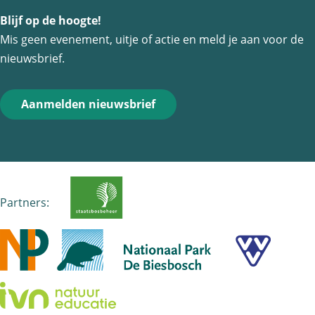
f
Blijf op de hoogte!
F
e
W
p
Mis geen evenement, uitje of actie en meld je aan voor de
a
-
h
nieuwsbrief.
c
m
a
e
a
t
Aanmelden nieuwsbrief
b
i
s
o
l
A
o
p
k
p
Partners: