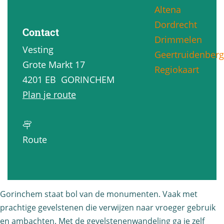
Altena
g
Dordrecht
e
Contact
Drimmelen
Vesting
Geertruidenberg
Grote Markt 17
Regiokaart
4201 EB
GORINCHEM
n
Plan je route
a
a
n
r
Route
a
G
a
e
r
v
Gorinchem staat bol van de monumenten. Vaak met
G
e
prachtige gevelstenen die verwijzen naar vroeger gebruik
e
l
en ambachten. Met de gevelstenenwandeling ga je zelf