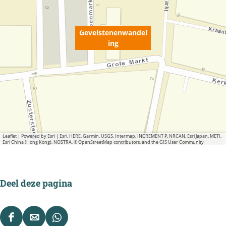
u
p
Gevelstenenwandel
m
ing
e
t
v
e
r
g
Leaflet
|
Powered by Esri | Esri, HERE, Garmin, USGS, Intermap, INCREMENT P, NRCAN, Esri Japan, METI,
Esri China (Hong Kong), NOSTRA, © OpenStreetMap contributors, and the GIS User Community
r
o
t
Deel deze pagina
e
a
f
D
D
D