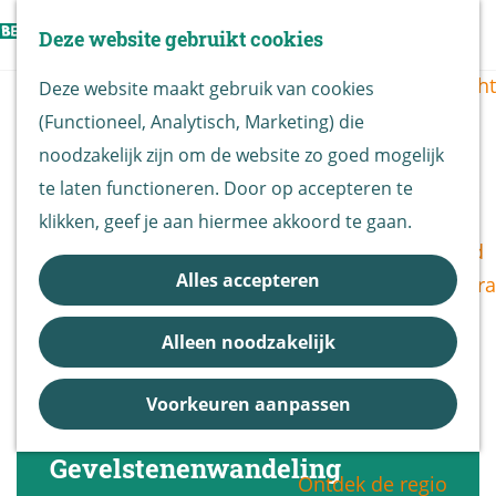
Vogels kijken
Z
Deze website gebruikt cookies
Z
Routekaart
o
G
M
o
Routes overzicht
Deze website maakt gebruik van cookies
e
a
e
e
(Functioneel, Analytisch, Marketing) die
k
n
n
k
De Biesbosch
noodzakelijk zijn om de website zo goed mogelijk
e
a
u
e
Nationaal Park
te laten functioneren. Door op accepteren te
n
a
n
De Biesbosch
klikken, geef je aan hiermee akkoord te gaan.
r
Bereikbaarheid
d
Alles accepteren
Bezoekerscentra
e
B&B vol leven
h
Alleen noodzakelijk
Entrees
o
Nieuws &
m
Voorkeuren aanpassen
Updates
e
p
Gevelstenenwandeling
Ontdek de regio
a