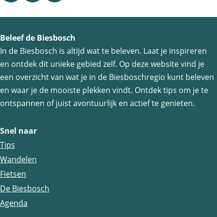
b
e
e
e
e
e
e
e
Beleef de Biesbosch
e
l
l
l
In de Biesbosch is altijd wat te beleven. Laat je inspireren
l
d
d
d
en ontdek dit unieke gebied zelf. Op deze website vind je
d
e
e
e
een overzicht van wat je in de Biesboschregio kunt beleven
i
z
z
z
en waar je de mooiste plekken vindt. Ontdek tips om je te
n
e
e
e
ontspannen of juist avontuurlijk en actief te genieten.
g
p
p
p
p
a
a
a
Snel naar
h
g
g
g
Tips
p
i
i
i
Wandelen
e
n
n
n
Fietsen
A
a
a
a
De Biesbosch
k
o
o
o
Agenda
O
p
p
p