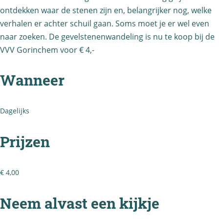
v
s
ontdekken waar de stenen zijn en, belangrijker nog, welke
e
t
verhalen er achter schuil gaan. Soms moet je er wel even
l
e
naar zoeken. De gevelstenenwandeling is nu te koop bij de
s
n
VVV Gorinchem voor € 4,-
t
e
Wanneer
e
n
n
w
e
a
Dagelijks
n
n
w
d
Prijzen
a
e
n
l
€ 4,00
d
i
e
n
Neem alvast een kijkje
l
g