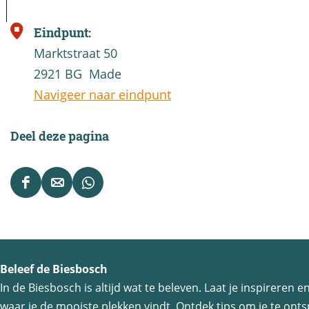
Eindpunt:
Marktstraat 50
2921 BG
Made
Navigeer naar eindpunt
Deel deze pagina
D
D
D
e
e
e
e
e
e
l
l
l
Beleef de Biesbosch
d
d
d
In de Biesbosch is altijd wat te beleven. Laat je inspireren
e
e
e
waar je de mooiste plekken vindt. Ontdek tips om je te ontsp