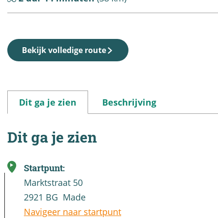
a
g
e
Bekijk volledige route
Dit ga je zien
Beschrijving
Dit ga je zien
Startpunt:
Marktstraat 50
2921 BG
Made
Navigeer naar startpunt