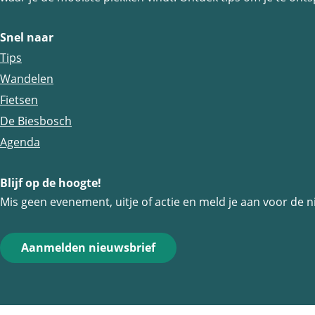
z
z
z
e
e
e
Snel naar
p
p
p
Tips
a
a
a
Wandelen
g
g
g
Fietsen
i
i
i
De Biesbosch
n
n
n
Agenda
a
a
a
o
o
o
Blijf op de hoogte!
p
p
p
Mis geen evenement, uitje of actie en meld je aan voor de n
F
e
W
a
-
h
Aanmelden nieuwsbrief
c
m
a
e
a
t
b
i
s