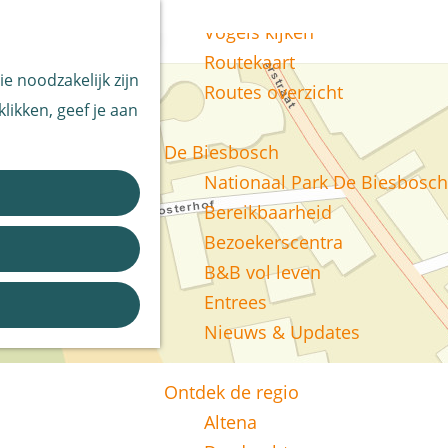
Vissen
Z
Vogels kijken
o
M
Routekaart
e noodzakelijk zijn
e
e
Routes overzicht
likken, geef je aan
k
n
e
u
De Biesbosch
n
Nationaal Park De Biesbosch
Bereikbaarheid
Bezoekerscentra
B&B vol leven
Entrees
Nieuws & Updates
Ontdek de regio
Altena