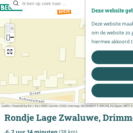
Deze website ge
Z
G
o
Deze website maakt
a
+
e
om de website zo g
n
−
k
hiermee akkoord t
a
e
a
n
r
d
e
h
o
Leaflet
|
Powered by Esri | Esri, HERE, Garmin, USGS, Intermap, INCREMENT P, NRCAN, Esri Japan, METI,
m
Rondje Lage Zwaluwe, Drimm
e
p
2 uur 14 minuten
(38 km)