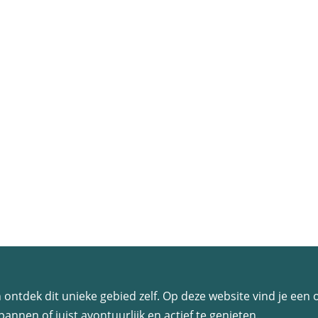
 en ontdek dit unieke gebied zelf. Op deze website vind je ee
annen of juist avontuurlijk en actief te genieten.