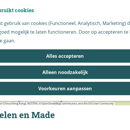
bruikt cookies
 gebruik van cookies (Functioneel, Analytisch, Marketing) di
oed mogelijk te laten functioneren. Door op accepteren te k
e gaan.
Alles accepteren
a
d
Alleen noodzakelijk
d
r
e
Voorkeuren aanpassen
s
s
 Esri China (Hong Kong), NOSTRA, © OpenStreetMap contributors, and the GIS User Community
elen en Made