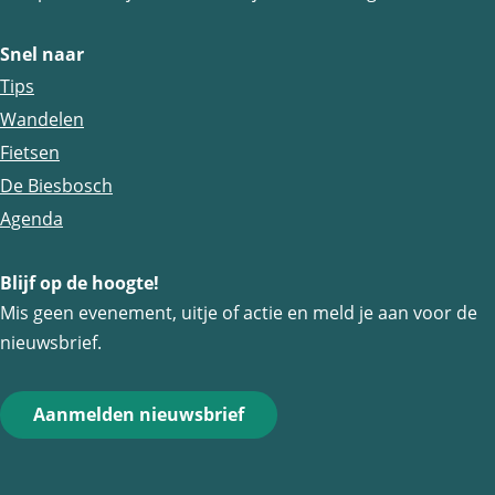
a
a
a
g
g
g
Snel naar
i
i
i
Tips
n
n
n
Wandelen
a
a
a
Fietsen
o
o
o
De Biesbosch
p
p
p
Agenda
F
e
W
a
-
h
Blijf op de hoogte!
Mis geen evenement, uitje of actie en meld je aan voor de
c
m
a
nieuwsbrief.
e
a
t
b
i
s
o
l
A
Aanmelden nieuwsbrief
o
p
k
p