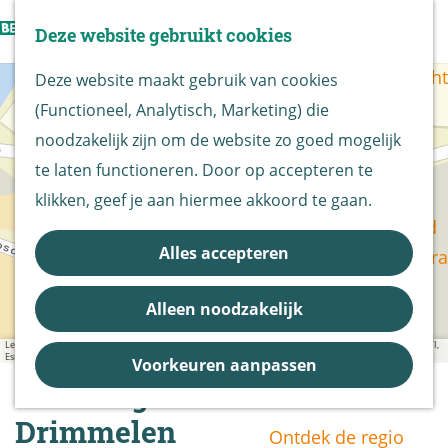
Vogels kijken
Z
Deze website gebruikt cookies
Z
Routekaart
o
G
M
o
Routes overzicht
Deze website maakt gebruik van cookies
e
a
e
+
e
(Functioneel, Analytisch, Marketing) die
k
n
n
−
k
De Biesbosch
noodzakelijk zijn om de website zo goed mogelijk
e
a
u
e
Nationaal Park
te laten functioneren. Door op accepteren te
n
a
n
De Biesbosch
klikken, geef je aan hiermee akkoord te gaan.
r
a
Bereikbaarheid
d
d
Alles accepteren
d
Bezoekerscentra
e
r
B&B vol leven
h
e
Alleen noodzakelijk
Entrees
s
o
s
Nieuws &
Leaflet
|
Powered by Esri | Esri, HERE, Garmin, USGS, Intermap, INCREMENT P, NRCAN, Esri Japan, METI,
m
Esri China (Hong Kong), NOSTRA, © OpenStreetMap contributors, and the GIS User Community
Voorkeuren aanpassen
Updates
e
Door de gemeente
p
Drimmelen
Ontdek de regio
a