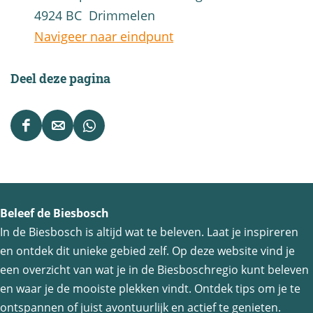
4924 BC
Drimmelen
Navigeer naar eindpunt
Deel deze pagina
D
D
D
e
e
e
e
e
e
l
l
l
Beleef de Biesbosch
d
d
d
In de Biesbosch is altijd wat te beleven. Laat je inspireren
e
e
e
en ontdek dit unieke gebied zelf. Op deze website vind je
z
z
z
een overzicht van wat je in de Biesboschregio kunt beleven
e
e
e
en waar je de mooiste plekken vindt. Ontdek tips om je te
p
p
p
ontspannen of juist avontuurlijk en actief te genieten.