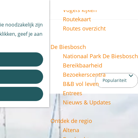
Vissen
Z
Vogels kijken
o
M
Routekaart
e noodzakelijk zijn
e
e
Routes overzicht
likken, geef je aan
k
n
e
u
De Biesbosch
n
Nationaal Park De Biesbosch
Bereikbaarheid
Bezoekerscentra
B&B vol leven
Entrees
Nieuws & Updates
Ontdek de regio
Altena