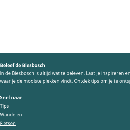
r
Crezée Watersport
b
l
C
Biesboschweg 3
i
r
4926 SJ
Lage Zwaluwe
j
e
f
z
M
é
u
Beleef de Biesbosch
e
n
In de Biesbosch is altijd wat te beleven. Laat je inspireren
W
n
waar je de mooiste plekken vindt. Ontdek tips om je te ontsp
a
i
t
c
Snel naar
e
k
Tips
r
e
Wandelen
s
n
Fietsen
p