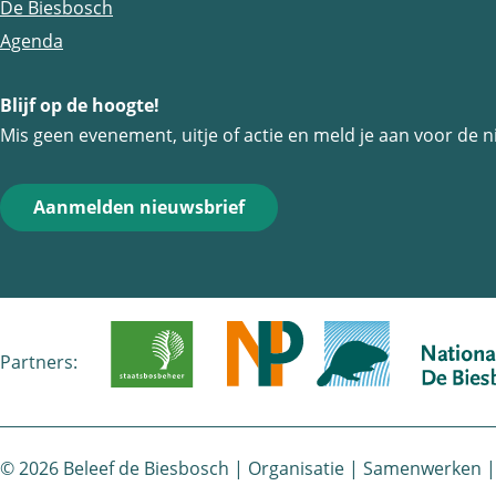
h
De Biesbosch
o
e
Agenda
r
i
t
d
Blijf op de hoogte!
e
Mis geen evenement, uitje of actie en meld je aan voor de n
Aanmelden nieuwsbrief
Partners:
© 2026 Beleef de Biesbosch |
Organisatie
|
Samenwerken