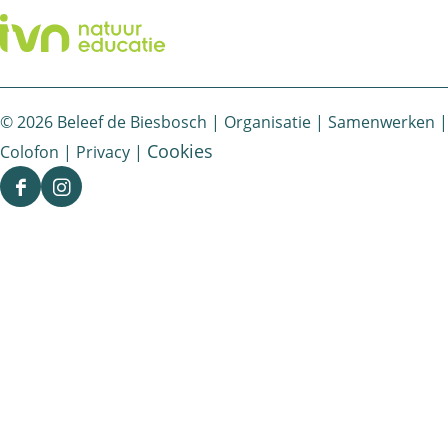
© 2026 Beleef de Biesbosch |
Organisatie
|
Samenwerken
|
Cookies
Colofon
|
Privacy
|
F
I
a
n
c
s
e
t
b
a
o
g
o
r
k
a
B
m
e
B