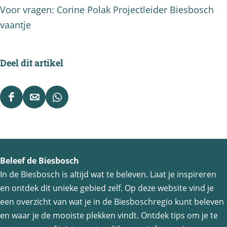
Voor vragen: Corine Polak Projectleider Biesbosch
vaantje
Deel dit artikel
D
D
D
e
e
e
e
e
e
l
l
l
Beleef de Biesbosch
d
d
d
In de Biesbosch is altijd wat te beleven. Laat je inspireren
e
e
e
en ontdek dit unieke gebied zelf. Op deze website vind je
z
z
z
een overzicht van wat je in de Biesboschregio kunt beleven
e
e
e
en waar je de mooiste plekken vindt. Ontdek tips om je te
p
p
p