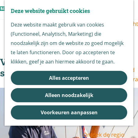
Vogels kijken
Z
Deze website gebruikt cookies
Z
Routekaart
o
G
M
o
Routes overzicht
Deze website maakt gebruik van cookies
e
a
e
e
(Functioneel, Analytisch, Marketing) die
k
n
n
k
De Biesbosch
|
|
|
noodzakelijk zijn om de website zo goed mogelijk
e
a
u
e
Nationaal Park
te laten functioneren. Door op accepteren te
n
a
n
Verkoop Biesbosch-vaantje
De Biesbosch
klikken, geef je aan hiermee akkoord te gaan.
r
Bereikbaarheid
start op vrijdag 3 april
d
Alles accepteren
Bezoekerscentra
e
B&B vol leven
h
Alleen noodzakelijk
Entrees
o
Nieuws &
m
Voorkeuren aanpassen
Updates
e
p
Ontdek de regio
a