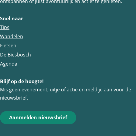
ontspannen of juist avontuurlijk en actief te genieten.
a
a
a
g
g
g
Snel naar
i
i
i
Tips
n
n
n
Wandelen
a
a
a
Fietsen
o
o
o
De Biesbosch
p
p
p
Agenda
F
e
W
a
-
h
Blijf op de hoogte!
Mis geen evenement, uitje of actie en meld je aan voor de
c
m
a
nieuwsbrief.
e
a
t
b
i
s
o
l
A
Aanmelden nieuwsbrief
o
p
k
p