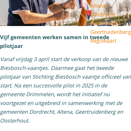
Altena
g
Dordrecht
e
Drimmelen
Geertruidenberg
Vijf gemeenten werken samen in tweede
Regiokaart
pilotjaar
Vanaf vrijdag 3 april start de verkoop van de nieuwe
Biesbosch-vaantjes. Daarmee gaat het tweede
pilotjaar van Stichting Biesbosch vaantje officieel van
start. Na een succesvolle pilot in 2025 in de
gemeente Drimmelen, wordt het initiatief nu
voortgezet en uitgebreid in samenwerking met de
gemeenten Dordrecht, Altena, Geertruidenberg en
Oosterhout.