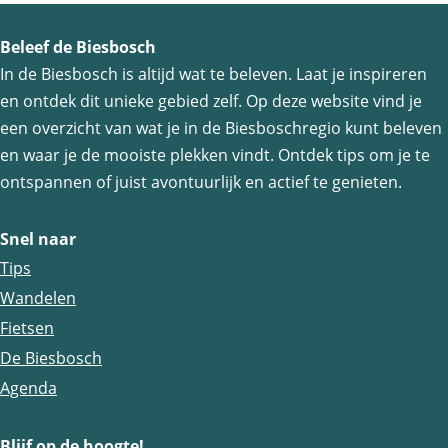
l
l
l
Beleef de Biesbosch
d
d
d
In de Biesbosch is altijd wat te beleven. Laat je inspireren
e
e
e
en ontdek dit unieke gebied zelf. Op deze website vind je
z
z
z
een overzicht van wat je in de Biesboschregio kunt beleven
e
e
e
en waar je de mooiste plekken vindt. Ontdek tips om je te
p
p
p
ontspannen of juist avontuurlijk en actief te genieten.
a
a
a
g
g
g
Snel naar
i
i
i
Tips
n
n
n
Wandelen
a
a
a
Fietsen
o
o
o
De Biesbosch
p
p
p
Agenda
F
e
W
a
-
h
Blijf op de hoogte!