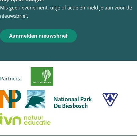
Mis geen evenement, uitje of actie en meld je aan voor de
c
m
a
nieuwsbrief.
e
a
t
b
i
s
o
l
A
Aanmelden nieuwsbrief
o
p
k
p
Partners: