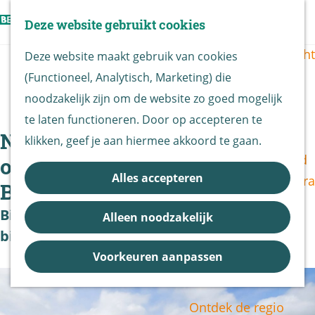
Vogels kijken
Z
Deze website gebruikt cookies
Z
Routekaart
o
G
M
o
Routes overzicht
Deze website maakt gebruik van cookies
e
a
e
e
(Functioneel, Analytisch, Marketing) die
k
n
n
k
De Biesbosch
|
|
|
noodzakelijk zijn om de website zo goed mogelijk
e
a
u
e
Nationaal Park
te laten functioneren. Door op accepteren te
n
a
n
Nieuw Biesboschbier brengt
De Biesbosch
klikken, geef je aan hiermee akkoord te gaan.
r
Bereikbaarheid
ode aan Nationaal Park De
d
Alles accepteren
Bezoekerscentra
Biesbosch
e
B&B vol leven
h
Biesboschambassadeurs ontvangen eerste
Alleen noodzakelijk
Entrees
o
biertjes
Nieuws &
m
Voorkeuren aanpassen
Updates
e
p
Ontdek de regio
a