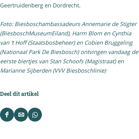
Geertruidenberg en Dordrecht.
Foto: Biesboschambassadeurs Annemarie de Stigter
(BiesboschMuseumEiland), Harm Blom en Cynthia
van ’t Hoff (Staatsbosbeheer) en Cobien Bruggeling
(Nationaal Park De Biesbosch) ontvingen vandaag de
eerste biertjes van Stan Schoofs (Magistraat) en
Marianne Sijberden (VVV Biesboschlinie)
Deel dit artikel
D
D
D
e
e
e
e
e
e