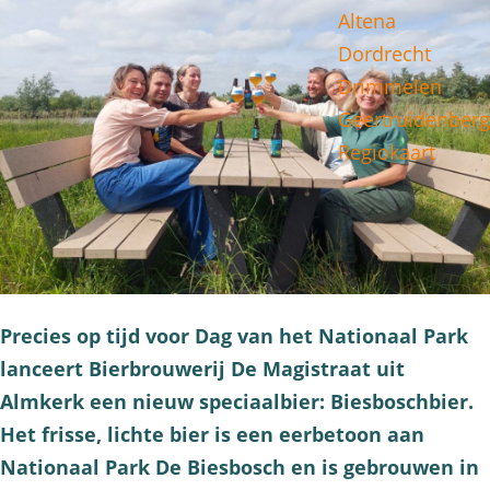
Altena
g
Dordrecht
e
Drimmelen
Geertruidenberg
Regiokaart
Precies op tijd voor Dag van het Nationaal Park
lanceert Bierbrouwerij De Magistraat uit
Almkerk een nieuw speciaalbier: Biesboschbier.
Het frisse, lichte bier is een eerbetoon aan
Nationaal Park De Biesbosch en is gebrouwen in