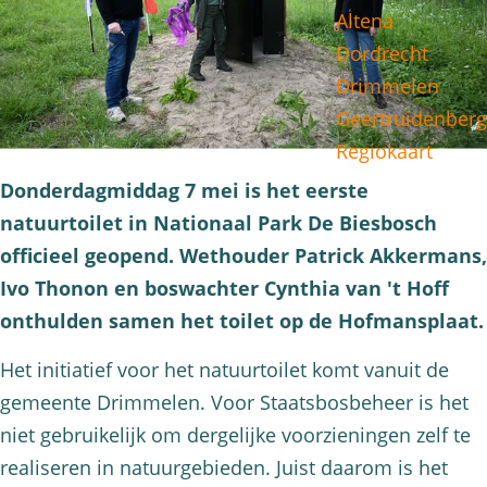
Altena
g
Dordrecht
e
Drimmelen
Geertruidenberg
Regiokaart
Donderdagmiddag 7 mei is het eerste
natuurtoilet in Nationaal Park De Biesbosch
officieel geopend. Wethouder Patrick Akkermans,
Ivo Thonon en boswachter Cynthia van 't Hoff
onthulden samen het toilet op de Hofmansplaat.
Het initiatief voor het natuurtoilet komt vanuit de
gemeente Drimmelen. Voor Staatsbosbeheer is het
niet gebruikelijk om dergelijke voorzieningen zelf te
realiseren in natuurgebieden. Juist daarom is het