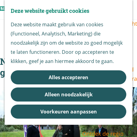
Vogels kijken
Z
Deze website gebruikt cookies
Z
Routekaart
o
G
M
o
Routes overzicht
Deze website maakt gebruik van cookies
e
a
e
e
(Functioneel, Analytisch, Marketing) die
k
n
n
k
De Biesbosch
|
|
|
noodzakelijk zijn om de website zo goed mogelijk
e
a
u
e
Nationaal Park
te laten functioneren. Door op accepteren te
n
a
n
Natuurtoilet in de Biesbosch
De Biesbosch
klikken, geef je aan hiermee akkoord te gaan.
r
Bereikbaarheid
geopend op de Hofmansplaat
d
Alles accepteren
Bezoekerscentra
e
B&B vol leven
h
Alleen noodzakelijk
Entrees
o
Nieuws &
m
Voorkeuren aanpassen
Updates
e
p
Ontdek de regio
a