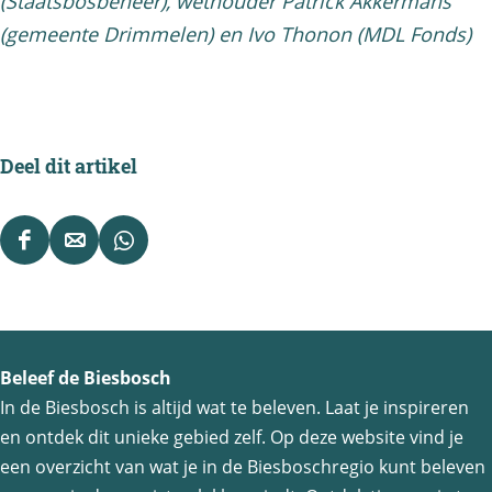
(Staatsbosbeheer), wethouder Patrick Akkermans
(gemeente Drimmelen) en Ivo Thonon (MDL Fonds)
Deel dit artikel
D
D
D
e
e
e
e
e
e
l
l
l
Beleef de Biesbosch
d
d
d
In de Biesbosch is altijd wat te beleven. Laat je inspireren
e
e
e
en ontdek dit unieke gebied zelf. Op deze website vind je
z
z
z
een overzicht van wat je in de Biesboschregio kunt beleven
e
e
e