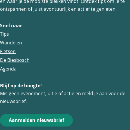
en waar je de mooiste plekken vindt. Ontdek tips om je te
p
p
p
ontspannen of juist avontuurlijk en actief te genieten.
a
a
a
g
g
g
Snel naar
i
i
i
Tips
n
n
n
Wandelen
a
a
a
Fietsen
o
o
o
De Biesbosch
p
p
p
Agenda
F
e
W
a
-
h
Blijf op de hoogte!
Mis geen evenement, uitje of actie en meld je aan voor de
c
m
a
nieuwsbrief.
e
a
t
b
i
s
o
l
A
Aanmelden nieuwsbrief
o
p