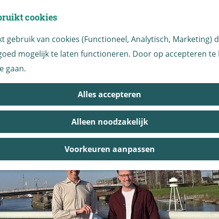
bruikt cookies
 gebruik van cookies (Functioneel, Analytisch, Marketing) di
oed mogelijk te laten functioneren. Door op accepteren te k
|
|
|
e gaan.
denberg sluit aan bij pilot
Alles accepteren
chvaantje
Alleen noodzakelijk
Voorkeuren aanpassen