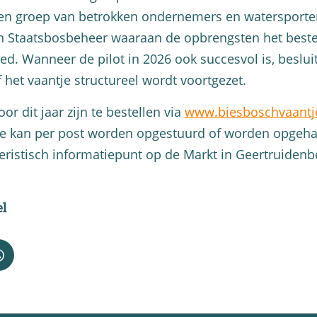
n groep van betrokken ondernemers en watersporte
 Staatsbosbeheer waaraan de opbrengsten het best
d. Wanneer de pilot in 2026 ook succesvol is, beslui
het vaantje structureel wordt voortgezet.
or dit jaar zijn te bestellen via
www.biesboschvaantje
je kan per post worden opgestuurd of worden opgeha
eristisch informatiepunt op de Markt in Geertruidenb
el
D
e
e