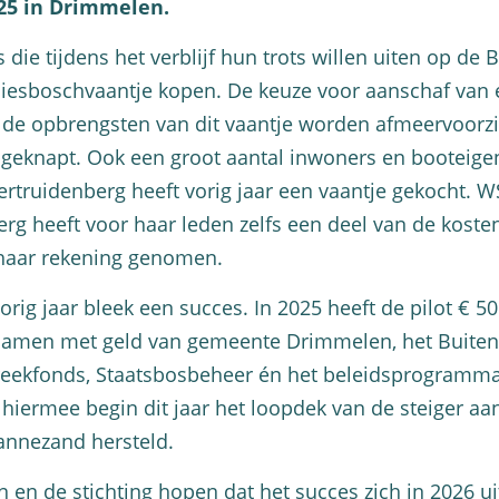
025 in Drimmelen.
 die tijdens het verblijf hun trots willen uiten op de 
esboschvaantje kopen. De keuze voor aanschaf van e
et de opbrengsten van dit vaantje worden afmeervoorz
geknapt. Ook een groot aantal inwoners en booteige
truidenberg heeft vorig jaar een vaantje gekocht. W
rg heeft voor haar leden zelfs een deel van de koste
 haar rekening genomen.
orig jaar bleek een succes. In 2025 heeft de pilot € 5
Samen met geld van gemeente Drimmelen, het Buiten
reekfonds, Staatsbosbeheer én het beleidsprogramma
hiermee begin dit jaar het loopdek van de steiger aa
annezand hersteld.
en de stichting hopen dat het succes zich in 2026 uit