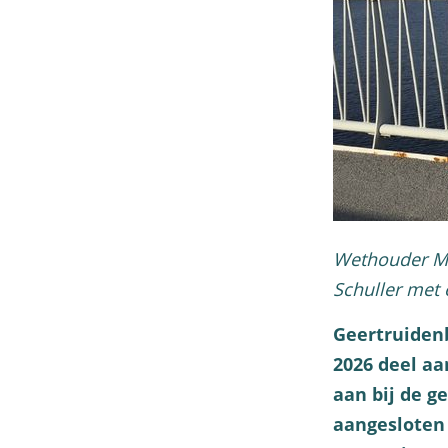
a
g
e
Wethouder Mi
Schuller met
Geertruiden
2026 deel aa
aan bij de g
aangesloten z