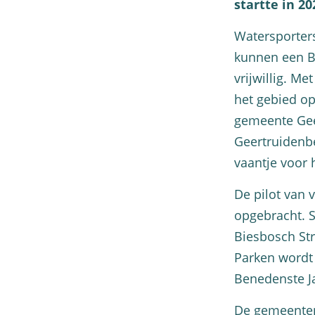
startte in 2
Watersporters
kunnen een Bi
vrijwillig. M
het gebied op
gemeente Geer
Geertruidenbe
vaantje voor
De pilot van v
opgebracht. 
Biesbosch St
Parken wordt 
Benedenste J
De gemeenten 