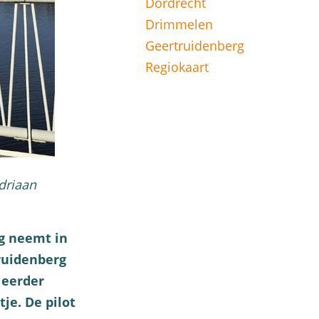
Dordrecht
Drimmelen
Geertruidenberg
Regiokaart
driaan
g neemt in
ruidenberg
 eerder
je. De pilot