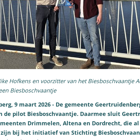
ke Hofkens en voorzitter van het Biesboschvaantje A
 een Biesboschvaantje
berg, 9 maart 2026 - De gemeente Geertruidenber
n de pilot Biesboschvaantje. Daarmee sluit Geert
emeenten Drimmelen, Altena en Dordrecht, die al
ijn bij het initiatief van Stichting Biesboschvaant