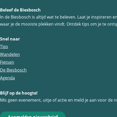
l
l
Beleef de Biesbosch
d
d
In de Biesbosch is altijd wat te beleven. Laat je inspireren
e
e
waar je de mooiste plekken vindt. Ontdek tips om je te ontsp
z
z
e
e
Snel naar
p
p
Tips
a
a
Wandelen
g
g
Fietsen
i
i
De Biesbosch
n
n
Agenda
a
a
o
o
Blijf op de hoogte!
p
p
Mis geen evenement, uitje of actie en meld je aan voor de n
F
e
a
-