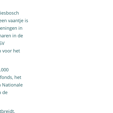
Biesbosch
en vaantje is
ieningen in
naren in de
SV
n voor het
0.000
fonds, het
 Nationale
n de
breidt.