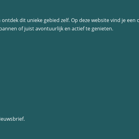
l
d
 en ontdek dit unieke gebied zelf. Op deze website vind je ee
e
annen of juist avontuurlijk en actief te genieten.
z
e
p
a
g
i
n
a
o
p
ieuwsbrief.
W
h