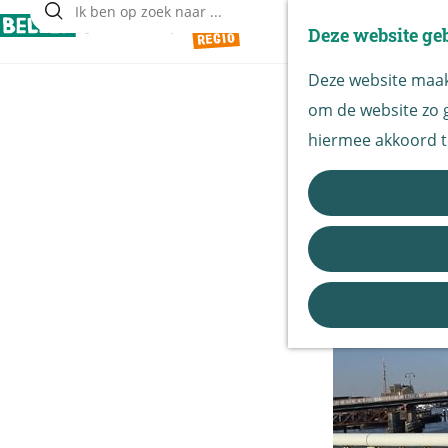
Deze website ge
Z
G
o
Deze website maakt
a
e
om de website zo g
n
k
hiermee akkoord t
a
e
a
n
Geertrui
r
Biesbos
d
e
h
o
m
e
p