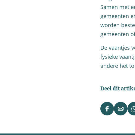
Samen met ee
gemeenten en
worden bestee
gemeenten of 
De vaantjes vo
fysieke vaant
andere het to
Deel dit artik
D
D
e
e
e
e