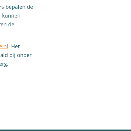
rs bepalen de
e kunnen
ten de
.nl
. Het
ald bij onder
erg.