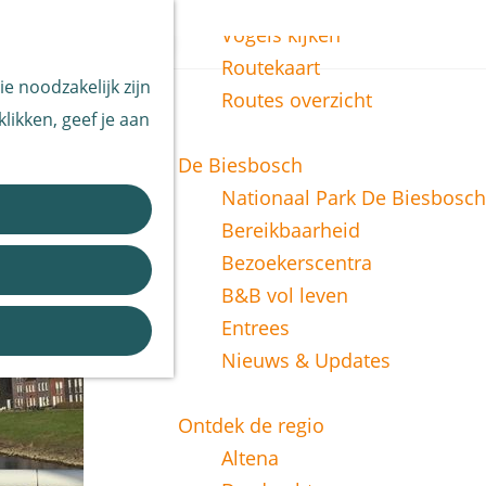
Vissen
Z
Vogels kijken
o
M
Routekaart
e noodzakelijk zijn
e
e
Routes overzicht
likken, geef je aan
k
n
e
u
De Biesbosch
n
Nationaal Park De Biesbosch
Bereikbaarheid
Bezoekerscentra
B&B vol leven
Entrees
Nieuws & Updates
Ontdek de regio
Altena