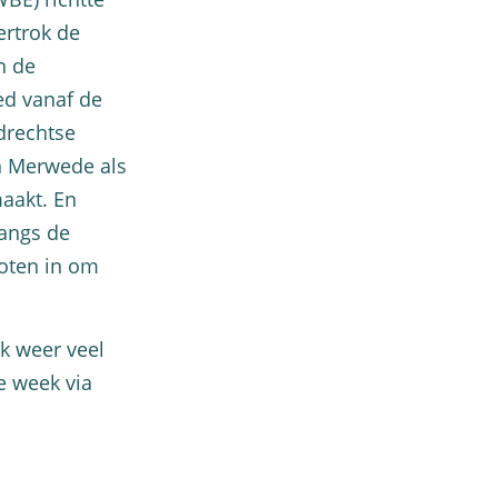
ertrok de
n de
ed vanaf de
drechtse
n Merwede als
aakt. En
langs de
boten in om
k weer veel
e week via