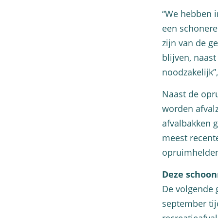
“We hebben in
een schonere
zijn van de g
blijven, naas
noodzakelijk”
Naast de opru
worden afvalz
afvalbakken g
meest recente
opruimhelden 
Deze schoon
De volgende g
september tij