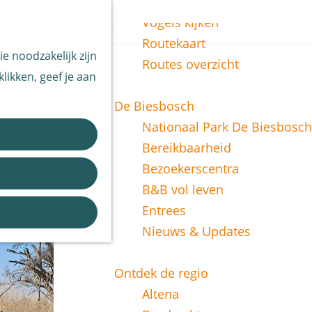
Vissen
Z
Vogels kijken
o
M
Routekaart
e noodzakelijk zijn
e
e
Routes overzicht
likken, geef je aan
k
n
e
u
De Biesbosch
n
Nationaal Park De Biesbosch
ch op
Bereikbaarheid
ie
Bezoekerscentra
B&B vol leven
Entrees
Nieuws & Updates
Ontdek de regio
Altena