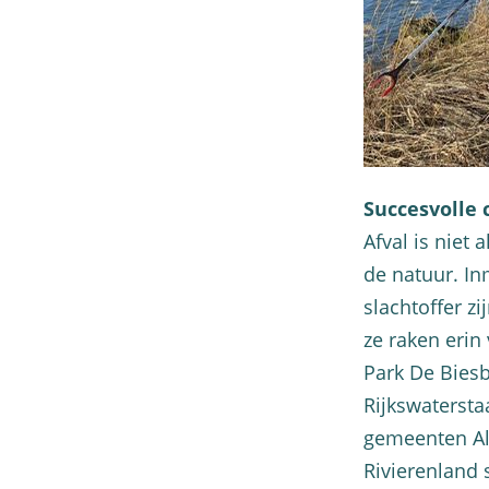
Succesvolle
Afval is niet
de natuur. In
slachtoffer zi
ze raken erin 
Park De Bies
Rijkswatersta
gemeenten Al
Rivierenland