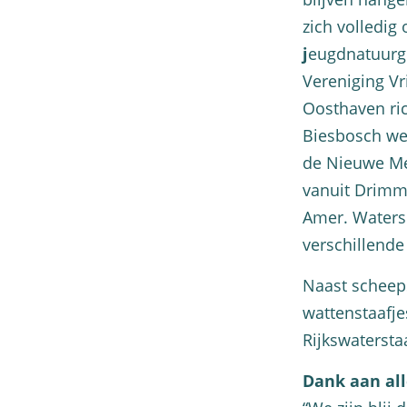
zich volledig
j
eugdnatuurgr
Vereniging Vr
Oosthaven ric
Biesbosch we
de Nieuwe Me
vanuit Drimme
Amer. Watersp
verschillende
Naast scheeps
wattenstaafje
Rijkswatersta
Dank aan all