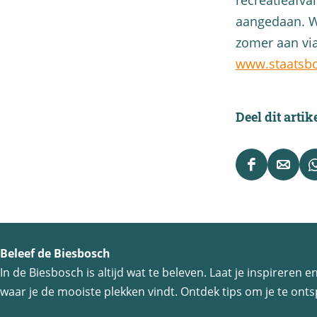
recreatieafva
aangedaan. W
zomer aan vi
www.staatsbo
Deel dit artik
D
D
e
e
e
e
l
l
Beleef de Biesbosch
d
d
In de Biesbosch is altijd wat te beleven. Laat je inspireren
e
e
waar je de mooiste plekken vindt. Ontdek tips om je te ontsp
z
z