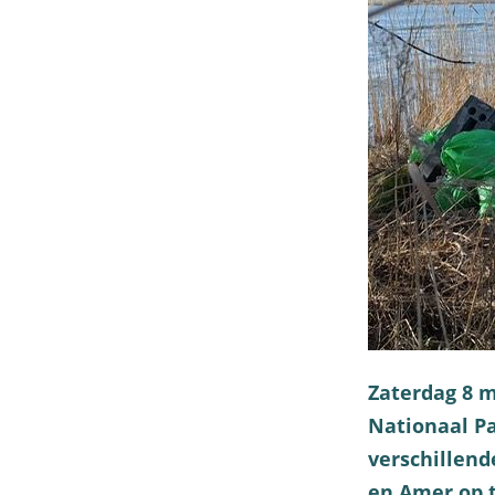
a
g
e
Zaterdag 8 m
Nationaal Pa
verschillend
en Amer op t