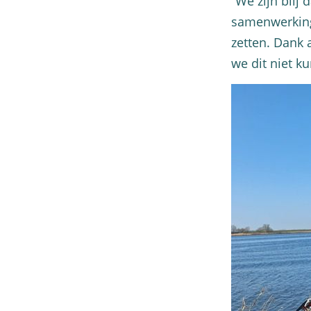
“We zijn blij 
samenwerking 
zetten. Dank 
we dit niet k