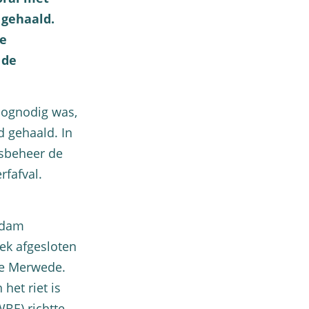
 gehaald.
de
 de
oognodig was,
d gehaald. In
osbeheer de
fafval.
ndam
iek afgesloten
we Merwede.
het riet is
BE) richtte