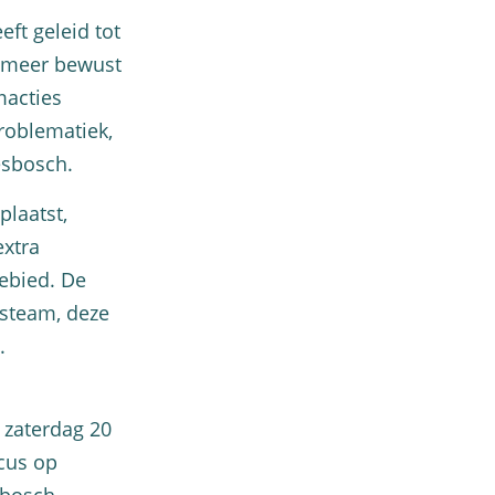
ft geleid tot
k meer bewust
macties
roblematiek,
esbosch.
plaatst,
extra
gebied. De
rsteam, deze
.
 zaterdag 20
ocus op