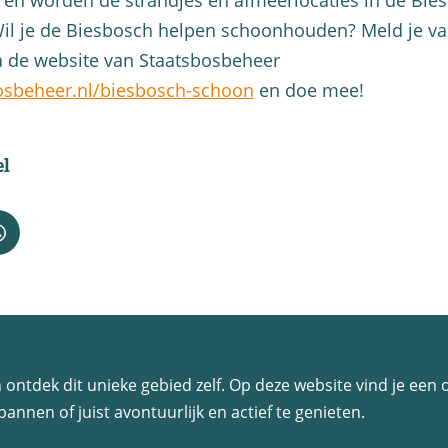
l en worden de strandjes en afmeerlocaties in de Bie
il je de Biesbosch helpen schoonhouden? Meld je va
a de website van Staatsbosbeheer
sbeheer.nl/biesbosch-schoon
en doe mee!
el
D
e
e
l
d
 en ontdek dit unieke gebied zelf. Op deze website vind je ee
e
annen of juist avontuurlijk en actief te genieten.
z