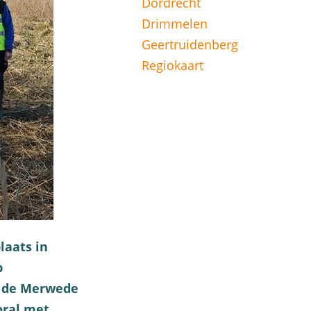
Dordrecht
Drimmelen
Geertruidenberg
Regiokaart
laats in
p
n de Merwede
oral met