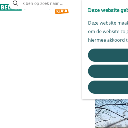
Deze website ge
Z
G
o
Deze website maakt
a
e
om de website zo g
n
k
hiermee akkoord t
a
e
a
n
200 
r
t
d
e
h
o
m
e
p