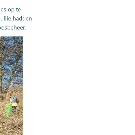
es op te
jullie hadden
sbosbeheer.