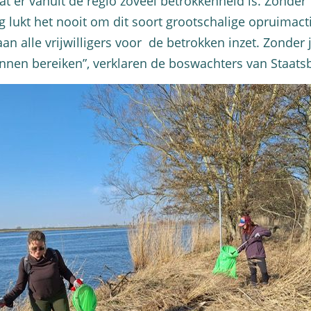
dat er vanuit de regio zoveel betrokkenheid is. Zonder
lukt het nooit om dit soort grootschalige opruimacti
aan alle vrijwilligers voor de betrokken inzet. Zonder 
unnen bereiken”, verklaren de boswachters van Staat