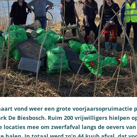
aart vond weer een grote voorjaarsopruimactie p
rk De Biesbosch. Ruim 200 vrijwilligers hielpen o
e locaties mee om zwerfafval langs de oevers va
e halen. In totaal werd zo’n 44 kuub afval, dat vo