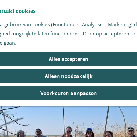
bruikt cookies
 gebruik van cookies (Functioneel, Analytisch, Marketing) di
oed mogelijk te laten functioneren. Door op accepteren te k
|
|
|
e gaan.
vrijwilligers ruimen de Biesbos
Alles accepteren
ijdens grote voorjaarsopruimact
Alleen noodzakelijk
Voorkeuren aanpassen