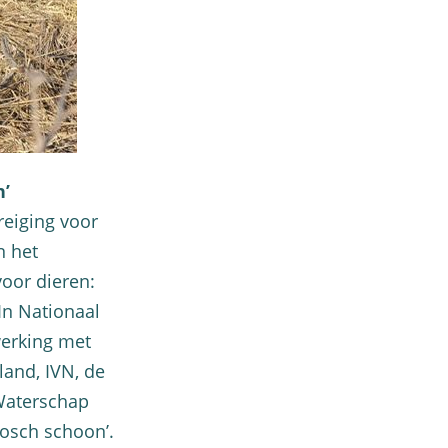
’
reiging voor
n het
voor dieren:
 In Nationaal
erking met
land, IVN, de
Waterschap
osch schoon’.