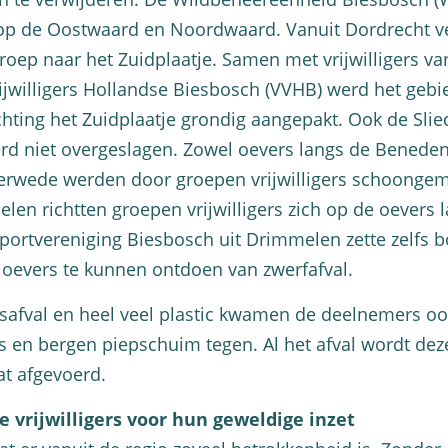
 op de Oostwaard en Noordwaard. Vanuit Dordrecht v
oep naar het Zuidplaatje. Samen met vrijwilligers va
ijwilligers Hollandse Biesbosch (VVHB) werd het gebi
hting het Zuidplaatje grondig aangepakt. Ook de Slie
rd niet overgeslagen. Zowel oevers langs de Benede
rwede werden door groepen vrijwilligers schoongem
len richtten groepen vrijwilligers zich op de oevers 
ortvereniging Biesbosch uit Drimmelen zette zelfs 
 oevers te kunnen ontdoen van zwerfafval.
afval en heel veel plastic kwamen de deelnemers oo
s en bergen piepschuim tegen. Al het afval wordt dez
at afgevoerd.
e vrijwilligers voor hun geweldige inzet