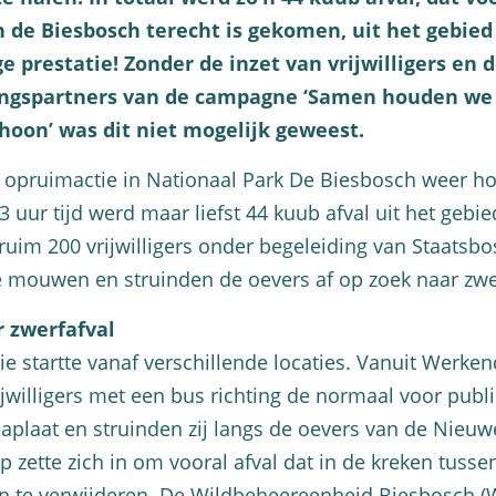
 de Biesbosch terecht is gekomen, uit het gebied
e prestatie! Zonder de inzet van vrijwilligers en 
gspartners van de campagne ‘Samen houden we
hoon’ was dit niet mogelijk geweest.
 opruimactie in Nationaal Park De Biesbosch weer h
 3 uur tijd werd maar liefst 44 kuub afval uit het gebie
 ruim 200 vrijwilligers onder begeleiding van Staatsb
 mouwen en struinden de oevers af op zoek naar zwer
 zwerfafval
e startte vanaf verschillende locaties. Vanuit Werke
ijwilligers met een bus richting de normaal voor publ
aplaat en struinden zij langs de oevers van de Nieu
zette zich in om vooral afval dat in de kreken tussen 
n te verwijderen. De Wildbeheereenheid Biesbosch (W