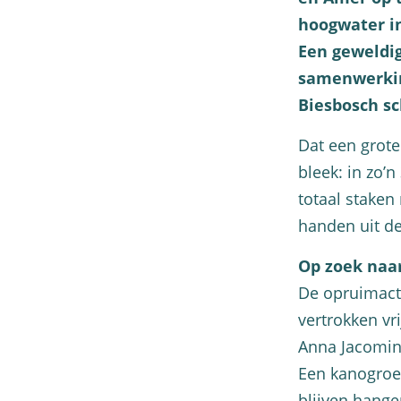
hoogwater in
Een geweldig
samenwerkin
Biesbosch sc
Dat een grote
bleek: in zo’n
totaal staken
handen uit de
Op zoek naar
De opruimacti
vertrokken vr
Anna Jacomin
Een kanogroep 
blijven hange