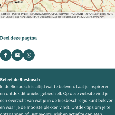
Leaflet
|
Powered by Esri | Esri, HERE, Garmin, USGS, Intermap, INCREMENT P, NRCAN, Esri Japan, METI,
Esri China (Hong Kong), NOSTRA, © OpenStreetMap contributors, and the GIS User Community
Deel deze pagina
D
D
D
e
e
e
e
e
e
Beleef de Biesbosch
l
l
l
In de Biesbosch is altijd wat te beleven. Laat je inspireren
d
d
d
en ontdek dit unieke gebied zelf. Op deze website vind je
e
e
e
een overzicht van wat je in de Biesboschregio kunt beleven
z
z
z
en waar je de mooiste plekken vindt. Ontdek tips om je te
e
e
e
ontspannen of juist avontuurlijk en actief te genieten.