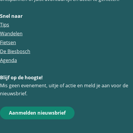
p
p
p
a
a
a
Snel naar
g
g
g
Tips
i
i
i
Wandelen
n
n
n
Fietsen
a
a
a
De Biesbosch
o
o
o
Agenda
p
p
p
Blijf op de hoogte!
F
e
W
Mis geen evenement, uitje of actie en meld je aan voor de
a
-
h
nieuwsbrief.
c
m
a
e
a
t
Aanmelden nieuwsbrief
b
i
s
o
l
A
o
p