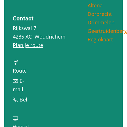
Altena
g
Dordrecht
e
Contact
Drimmelen
Rijkswal 7
Geertruidenberg
4285 AC
Woudrichem
Regiokaart
n
Plan je route
a
a
n
r
Route
a
K
E-
a
o
n
mail
r
r
a
K
Bel
K
e
a
o
o
n
r
r
r
m
K
e
Websit