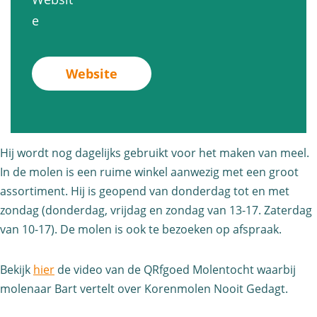
e
o
o
n
v
e
n
l
r
m
a
m
e
e
o
n
o
n
Website
n
l
K
l
N
m
e
o
e
o
o
n
r
n
o
l
N
e
Hij wordt nog dagelijks gebruikt voor het maken van meel.
N
i
e
o
n
In de molen is een ruime winkel aanwezig met een groot
o
t
n
o
m
assortiment. Hij is geopend van donderdag tot en met
o
G
N
i
zondag (donderdag, vrijdag en zondag van 13-17. Zaterdag
o
i
e
o
t
van 10-17). De molen is ook te bezoeken op afspraak.
l
t
d
o
G
e
G
a
i
Bekijk
hier
de video van de QRfgoed Molentocht waarbij
e
n
e
g
t
molenaar Bart vertelt over Korenmolen Nooit Gedagt.
d
N
d
t
G
a