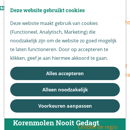
Vogels kijken
Z
Deze website gebruikt cookies
Z
Routekaart
o
G
M
o
Routes overzicht
Deze website maakt gebruik van cookies
e
a
e
e
(Functioneel, Analytisch, Marketing) die
k
n
n
k
De Biesbosch
noodzakelijk zijn om de website zo goed mogelijk
e
a
u
e
Nationaal Park
te laten functioneren. Door op accepteren te
n
a
n
De Biesbosch
klikken, geef je aan hiermee akkoord te gaan.
r
Bereikbaarheid
d
Alles accepteren
Bezoekerscentra
e
B&B vol leven
h
Alleen noodzakelijk
Entrees
o
Nieuws &
m
Voorkeuren aanpassen
Updates
e
p
Korenmolen Nooit Gedagt
Ontdek de regio
a