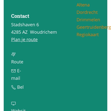
Altena
g
Dordrecht
e
Contact
Drimmelen
Stadshaven 6
Geertruidenberg
4285 AZ
Woudrichem
Regiokaart
n
Plan je route
a
a
n
r
Route
a
D
E-
a
e
n
mail
r
S
a
D
Bel
D
t
a
e
e
r
r
S
S
o
D
t
Websit