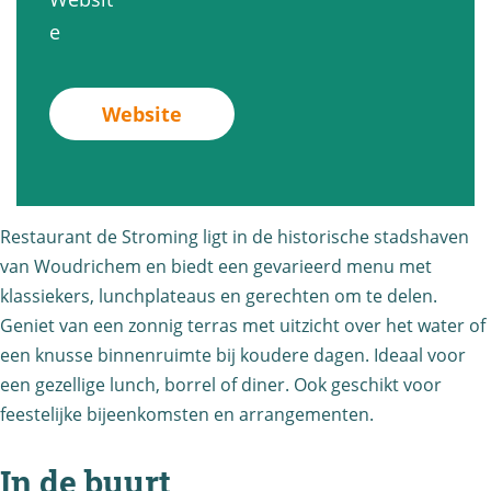
t
m
e
r
v
e
r
i
S
o
a
o
n
t
m
n
m
g
Website
r
i
D
i
o
n
e
n
m
g
S
g
i
t
Restaurant de Stroming ligt in de historische stadshaven
n
r
van Woudrichem en biedt een gevarieerd menu met
g
o
klassiekers, lunchplateaus en gerechten om te delen.
Geniet van een zonnig terras met uitzicht over het water of
m
een knusse binnenruimte bij koudere dagen. Ideaal voor
i
een gezellige lunch, borrel of diner. Ook geschikt voor
n
feestelijke bijeenkomsten en arrangementen.
g
In de buurt