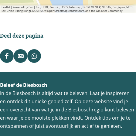
Leaflet
|
Powered by Esri | Esri, HERE, Garmin, USGS, Intermap, INCREMENT P, NRCAN, Esri Japan, METI,
Esri China (Hong Kong), NOSTRA, © OpenStreetMap contributors, and the GIS User Community
Deel deze pagina
D
D
D
e
e
e
e
e
e
Beleef de Biesbosch
l
l
l
In de Biesbosch is altijd wat te beleven. Laat je inspireren
d
d
d
en ontdek dit unieke gebied zelf. Op deze website vind je
e
e
e
een overzicht van wat je in de Biesboschregio kunt beleven
z
z
z
en waar je de mooiste plekken vindt. Ontdek tips om je te
e
e
e
ontspannen of juist avontuurlijk en actief te genieten.
p
p
p