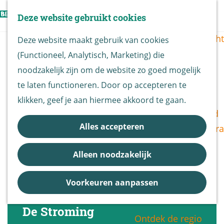
Vogels kijken
Z
Deze website gebruikt cookies
Z
Routekaart
o
G
M
o
Routes overzicht
Deze website maakt gebruik van cookies
e
a
e
e
(Functioneel, Analytisch, Marketing) die
k
n
n
k
De Biesbosch
noodzakelijk zijn om de website zo goed mogelijk
e
a
u
e
Nationaal Park
te laten functioneren. Door op accepteren te
n
a
n
De Biesbosch
klikken, geef je aan hiermee akkoord te gaan.
r
Bereikbaarheid
d
Alles accepteren
Bezoekerscentra
e
B&B vol leven
h
Alleen noodzakelijk
Entrees
o
Nieuws &
m
Voorkeuren aanpassen
Updates
e
p
De Stroming
Ontdek de regio
a