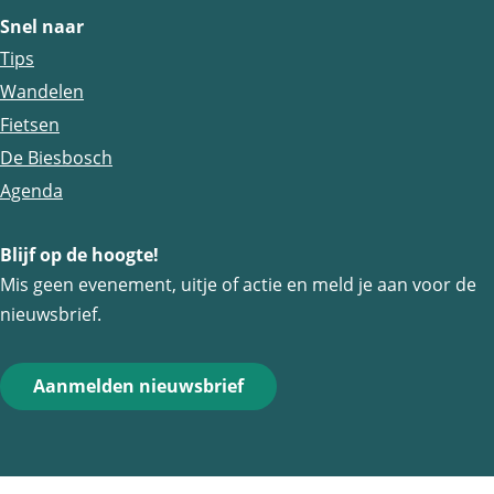
a
a
a
Snel naar
g
g
g
Tips
i
i
i
Wandelen
n
n
n
Fietsen
a
a
a
De Biesbosch
o
o
o
Agenda
p
p
p
Blijf op de hoogte!
F
e
W
Mis geen evenement, uitje of actie en meld je aan voor de
a
-
h
nieuwsbrief.
c
m
a
e
a
t
Aanmelden nieuwsbrief
b
i
s
o
l
A
o
p
k
p