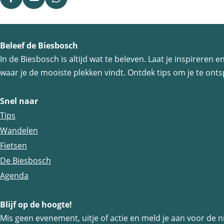
D
D
D
e
e
e
e
e
e
Beleef de Biesbosch
l
l
l
In de Biesbosch is altijd wat te beleven. Laat je inspireren
d
d
d
waar je de mooiste plekken vindt. Ontdek tips om je te ontsp
e
e
e
z
z
z
Snel naar
e
e
e
Tips
p
p
p
Wandelen
a
a
a
Fietsen
g
g
g
De Biesbosch
i
i
i
Agenda
n
n
n
a
a
a
Blijf op de hoogte!
o
o
o
Mis geen evenement, uitje of actie en meld je aan voor de n