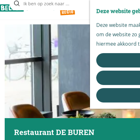
Deze website ge
Z
G
o
Deze website maakt
a
e
om de website zo g
n
k
hiermee akkoord t
a
e
a
n
r
d
e
h
o
m
e
Restaurant DE BUREN
p