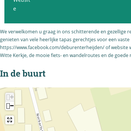
t
r
e
a
v
e
a
a
s
u
a
u
n
t
r
n
r
t
a
We verwelkomen u graag in ons schitterende en gezellige 
a
R
a
D
genieten van vele heerlijke tapas gerechtjes voor een vaste
u
n
e
n
E
https://www.facebook.com/deburenterheijden/ of website ww
r
t
s
Witte Kerkje, de mooie fiets- en wandelroutes en de goede 
t
B
a
D
t
D
U
n
E
a
In de buurt
E
R
t
B
u
B
E
D
U
r
U
N
E
R
a
+
R
B
E
n
−
E
U
N
t
N
R
D
E