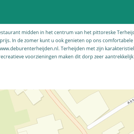
restaurant midden in het centrum van het pittoreske Terhe
 prijs. In de zomer kunt u ook genieten op ons comfortabele
w.deburenterheijden.nl. Terheijden met zijn karakteristie
recreatieve voorzieningen maken dit dorp zeer aantrekkelij