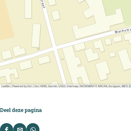
E
N
B
U
R
E
N
Leaflet
|
Powered by Esri | Esri, HERE, Garmin, USGS, Intermap, INCREMENT P, NRCAN, Esri Japan, METI,
Deel deze pagina