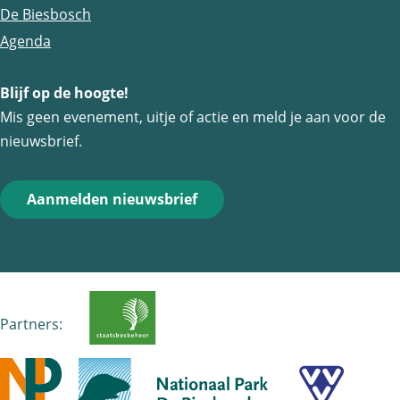
a
a
a
De Biesbosch
o
o
o
Agenda
p
p
p
Blijf op de hoogte!
F
e
W
Mis geen evenement, uitje of actie en meld je aan voor de
a
-
h
nieuwsbrief.
c
m
a
e
a
t
Aanmelden nieuwsbrief
b
i
s
o
l
A
o
p
k
p
Partners: