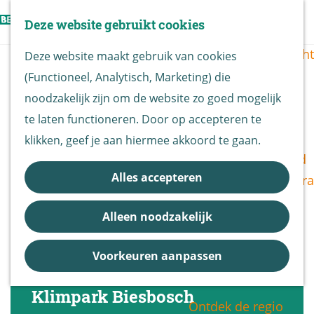
Vogels kijken
Z
Deze website gebruikt cookies
Z
Routekaart
o
G
M
o
Routes overzicht
Deze website maakt gebruik van cookies
e
a
e
e
(Functioneel, Analytisch, Marketing) die
k
n
n
k
De Biesbosch
noodzakelijk zijn om de website zo goed mogelijk
e
a
u
e
Nationaal Park
te laten functioneren. Door op accepteren te
n
a
n
De Biesbosch
klikken, geef je aan hiermee akkoord te gaan.
r
Bereikbaarheid
d
Alles accepteren
Bezoekerscentra
e
B&B vol leven
h
Alleen noodzakelijk
Entrees
o
Nieuws &
m
Voorkeuren aanpassen
Updates
e
p
Klimpark Biesbosch
Ontdek de regio
a