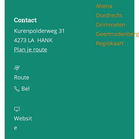
Altena
g
Dordrecht
e
Contact
Drimmelen
Kurenpolderweg 31
Geertruidenberg
4273 LA
HANK
Regiokaart
n
Plan je route
a
a
n
r
Route
a
K
K
Bel
a
l
l
r
i
i
K
m
m
Websit
l
p
p
v
e
i
a
a
a