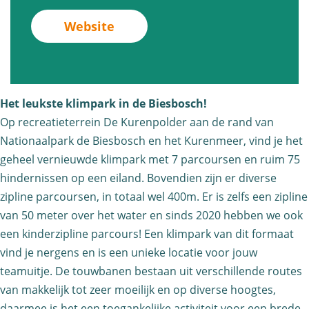
m
r
r
n
Website
p
k
k
K
a
B
B
l
r
i
i
i
k
e
e
m
Het leukste klimpark in de Biesbosch!
B
s
s
p
Op recreatieterrein De Kurenpolder aan de rand van
i
b
b
a
Nationaalpark de Biesbosch en het Kurenmeer, vind je het
e
o
o
geheel vernieuwde klimpark met 7 parcoursen en ruim 75
r
s
s
s
hindernissen op een eiland. Bovendien zijn er diverse
k
b
c
zipline parcoursen, in totaal wel 400m. Er is zelfs een zipline
c
B
o
h
van 50 meter over het water en sinds 2020 hebben we ook
h
i
een kinderzipline parcours! Een klimpark van dit formaat
s
e
vind je nergens en is een unieke locatie voor jouw
c
s
teamuitje. De touwbanen bestaan uit verschillende routes
h
b
van makkelijk tot zeer moeilijk en op diverse hoogtes,
o
daarmee is het een toegankelijke activiteit voor een brede