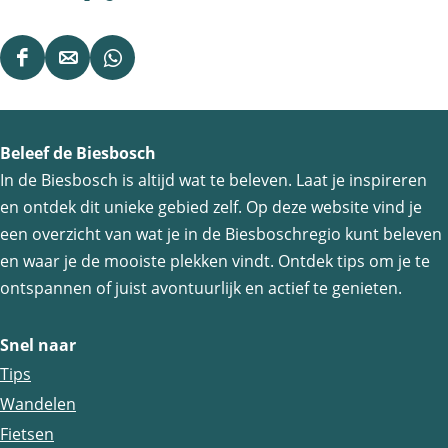
D
D
D
e
e
e
e
e
e
Beleef de Biesbosch
l
l
l
In de Biesbosch is altijd wat te beleven. Laat je inspireren
d
d
d
en ontdek dit unieke gebied zelf. Op deze website vind je
e
e
e
een overzicht van wat je in de Biesboschregio kunt beleven
z
z
z
en waar je de mooiste plekken vindt. Ontdek tips om je te
e
e
e
ontspannen of juist avontuurlijk en actief te genieten.
p
p
p
a
a
a
Snel naar
g
g
g
Tips
i
i
i
Wandelen
n
n
n
Fietsen