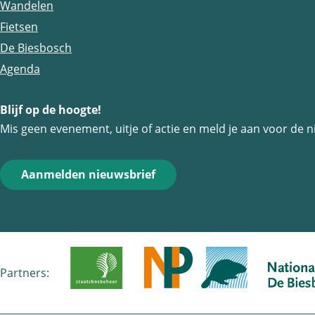
Wandelen
a
a
a
Fietsen
g
g
g
De Biesbosch
i
i
i
Agenda
n
n
n
a
a
a
Blijf op de hoogte!
o
o
o
Mis geen evenement, uitje of actie en meld je aan voor de n
p
p
p
F
e
W
Aanmelden nieuwsbrief
a
-
h
c
m
a
e
a
t
b
i
s
o
l
A
Partners:
o
p
k
p