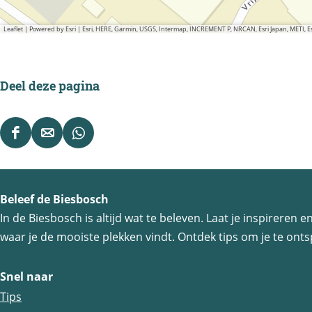
Leaflet
|
Powered by Esri | Esri, HERE, Garmin, USGS, Intermap, INCREMENT P, NRCAN, Esri Japan, METI,
Deel deze pagina
D
D
D
e
e
e
e
e
e
Beleef de Biesbosch
l
l
l
In de Biesbosch is altijd wat te beleven. Laat je inspireren
d
d
d
waar je de mooiste plekken vindt. Ontdek tips om je te ontsp
e
e
e
z
z
z
Snel naar
e
e
e
Tips
p
p
p