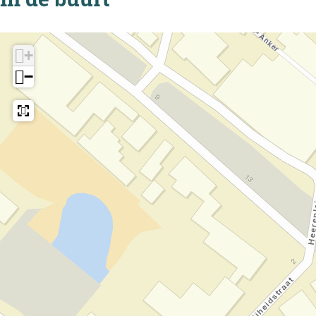
*
*
+
−