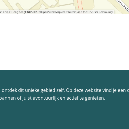
 Esri China (Hong Kong), NOSTRA, © OpenStreetMap contributors, and the GIS User Community
 en ontdek dit unieke gebied zelf. Op deze website vind je ee
annen of juist avontuurlijk en actief te genieten.