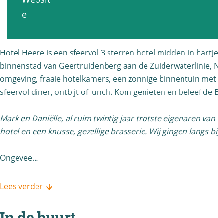
e
e
o
l
v
e
l
e
t
H
a
H
r
e
e
n
e
e
l
Hotel Heere is een sfeervol 3 sterren hotel midden in hartj
e
H
e
*
binnenstad van Geertruidenberg aan de Zuiderwaterlinie, N
H
r
o
r
*
omgeving, fraaie hotelkamers, een zonnige binnentuin met ter
e
e
t
sfeervol diner, ontbijt of lunch. Kom genieten en beleef de 
e
*
e
*
e
*
r
*
l
Mark en Daniëlle, al ruim twintig jaar trotste eigenaren 
*
e
*
H
hotel en een knusse, gezellige brasserie. Wij gingen langs 
*
*
e
*
Ongevee…
e
*
r
Lees verder
e
*
In de buurt