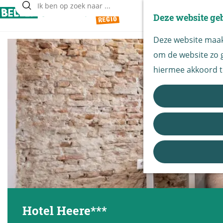
Deze website ge
Z
G
o
Deze website maakt
a
e
om de website zo g
n
k
hiermee akkoord t
a
e
a
n
r
d
e
h
o
m
e
Hotel Heere***
p