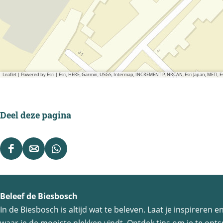
b
e
r
g
Leaflet
|
Powered by Esri | Esri, HERE, Garmin, USGS, Intermap, INCREMENT P, NRCAN, Esri Japan, METI,
Deel deze pagina
D
D
D
e
e
e
e
e
e
Beleef de Biesbosch
l
l
l
In de Biesbosch is altijd wat te beleven. Laat je inspireren
d
d
d