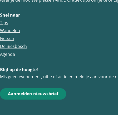
waar je de mooiste plekken vindt. Ontdek tips om je te ontsp
e
e
e
z
z
z
Snel naar
e
e
e
Tips
p
p
p
Wandelen
a
a
a
Fietsen
g
g
g
De Biesbosch
i
i
i
Agenda
n
n
n
a
a
a
Blijf op de hoogte!
o
o
o
Mis geen evenement, uitje of actie en meld je aan voor de n
p
p
p
F
e
W
Aanmelden nieuwsbrief
a
-
h
c
m
a
e
a
t