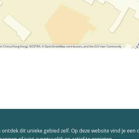
 Esri China (Hong Kong), NOSTRA, © OpenStreetMap contributors, and the GIS User Community
 en ontdek dit unieke gebied zelf. Op deze website vind je ee