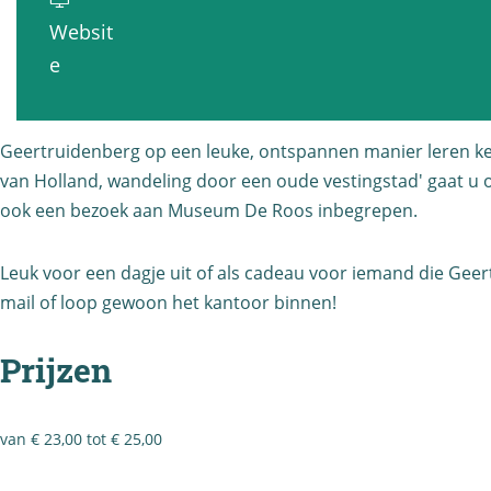
V
k
O
e
Websit
e
e
p
r
v
e
r
n
V
k
a
k
n
e
e
n
e
i
r
Geertruidenberg op een leuke, ontspannen manier leren ke
n
O
n
n
van Holland, wandeling door een oude vestingstad' gaat u op
k
n
p
n
g
ook een bezoek aan Museum De Roos inbegrepen.
e
i
V
i
i
n
n
e
Leuk voor een dagje uit of als cadeau voor iemand die Geert
n
n
n
g
r
mail of loop gewoon het kantoor binnen!
g
G
i
i
k
i
e
n
n
e
Prijzen
n
e
g
G
n
G
r
i
e
n
e
t
van € 23,00 tot € 25,00
n
e
i
e
r
G
r