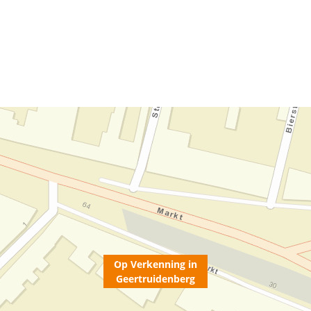
Op Verkenning in
Geertruidenberg