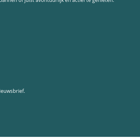
annen of juist avontuurlijk en actief te genieten.
ieuwsbrief.