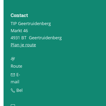
a
g
Contact
e
TIP Geertruidenberg
Markt 46
4931 BT
Geertruidenberg
n
Plan je route
a
a
n
r
Route
a
O
E-
a
p
n
mail
r
V
a
O
Bel
O
e
a
p
p
r
r
V