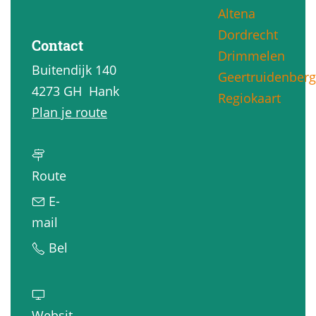
Altena
g
Dordrecht
e
Contact
Drimmelen
Buitendijk 140
Geertruidenberg
4273 GH
Hank
Regiokaart
n
Plan je route
a
a
n
r
Route
a
M
E-
a
i
n
mail
r
n
a
M
Bel
M
i
a
i
i
c
r
n
n
a
M
i
Websit