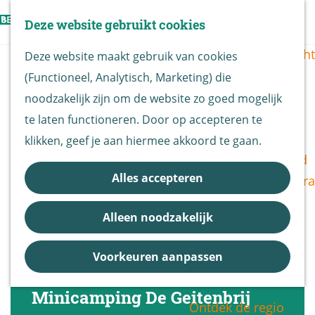
Vogels kijken
Z
Deze website gebruikt cookies
Z
Routekaart
o
G
M
o
Routes overzicht
Deze website maakt gebruik van cookies
e
a
e
e
(Functioneel, Analytisch, Marketing) die
k
n
n
k
De Biesbosch
noodzakelijk zijn om de website zo goed mogelijk
e
a
u
e
Nationaal Park
te laten functioneren. Door op accepteren te
n
a
n
De Biesbosch
klikken, geef je aan hiermee akkoord te gaan.
r
Bereikbaarheid
d
Alles accepteren
Bezoekerscentra
e
B&B vol leven
h
Alleen noodzakelijk
Entrees
o
Nieuws &
m
Voorkeuren aanpassen
Updates
e
p
Minicamping De Geitenbrij
Ontdek de regio
a