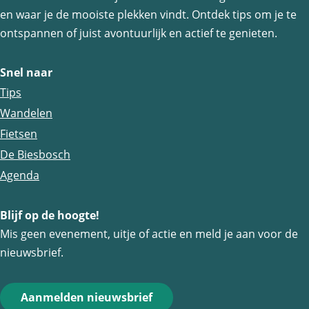
z
z
z
en waar je de mooiste plekken vindt. Ontdek tips om je te
e
e
e
ontspannen of juist avontuurlijk en actief te genieten.
p
p
p
a
a
a
Snel naar
g
g
g
Tips
i
i
i
Wandelen
n
n
n
Fietsen
a
a
a
De Biesbosch
o
o
o
Agenda
p
p
p
Blijf op de hoogte!
F
e
W
Mis geen evenement, uitje of actie en meld je aan voor de
a
-
h
nieuwsbrief.
c
m
a
e
a
t
Aanmelden nieuwsbrief
b
i
s