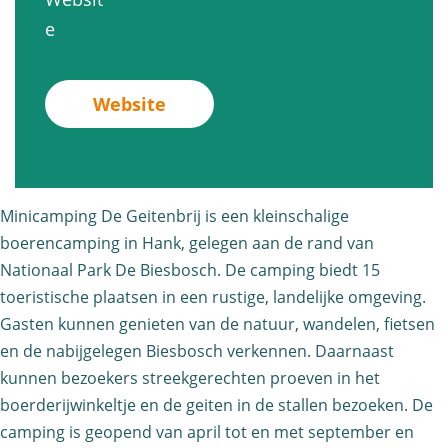
i
m
i
c
v
e
c
p
n
a
a
a
i
i
m
n
m
n
Website
c
p
M
p
g
a
i
i
i
D
m
n
n
n
e
p
g
i
Minicamping De Geitenbrij is een kleinschalige
g
G
i
D
c
boerencamping in Hank, gelegen aan de rand van
D
e
n
e
a
Nationaal Park De Biesbosch. De camping biedt 15
e
i
g
G
toeristische plaatsen in een rustige, landelijke omgeving.
m
G
t
D
e
Gasten kunnen genieten van de natuur, wandelen, fietsen
p
e
e
e
en de nabijgelegen Biesbosch verkennen. Daarnaast
i
i
i
n
G
kunnen bezoekers streekgerechten proeven in het
t
n
t
b
boerderijwinkeltje en de geiten in de stallen bezoeken. De
e
e
g
e
r
camping is geopend van april tot en met september en
i
n