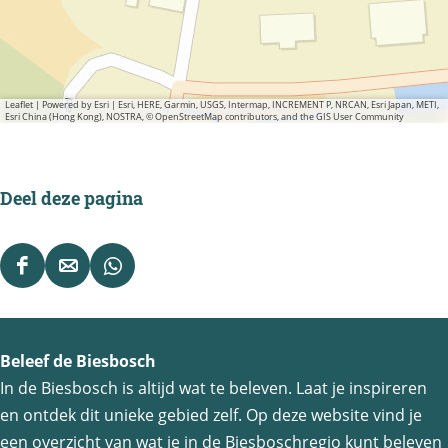
Leaflet
|
Powered by Esri | Esri, HERE, Garmin, USGS, Intermap, INCREMENT P, NRCAN, Esri Japan, METI,
Esri China (Hong Kong), NOSTRA, © OpenStreetMap contributors, and the GIS User Community
Deel deze pagina
D
D
D
e
e
e
e
e
e
Beleef de Biesbosch
l
l
l
In de Biesbosch is altijd wat te beleven. Laat je inspireren
d
d
d
en ontdek dit unieke gebied zelf. Op deze website vind je
e
e
e
een overzicht van wat je in de Biesboschregio kunt beleven