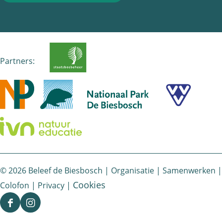
o
l
A
o
p
k
p
Partners:
© 2026 Beleef de Biesbosch |
Organisatie
|
Samenwerken
|
Cookies
Colofon
|
Privacy
|
F
I
a
n