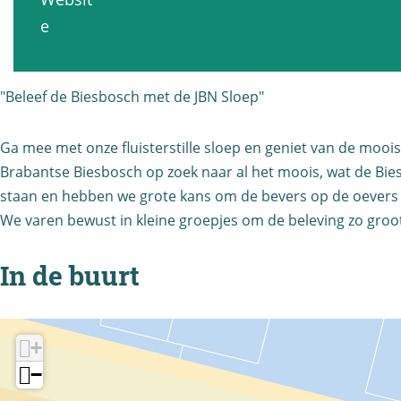
i
B
u
t
v
e
t
o
d
h
a
h
r
i
B
n
B
r
t
"Beleef de Biesbosch met de JBN Sloep"
o
J
o
e
h
r
u
r
m
Ga mee met onze fluisterstille sloep en geniet van de mooi
B
r
d
r
a
Brabantse Biesbosch op zoek naar al het moois, wat de Biesb
o
e
i
staan en hebben we grote kans om de bevers op de oevers t
e
n
r
m
t
We varen bewust in kleine groepjes om de beleving zo groot
m
s
r
a
h
a
N
e
n
B
In de buurt
n
a
m
s
o
s
t
a
N
r
N
u
n
a
+
r
a
u
s
t
−
e
t
r
N
u