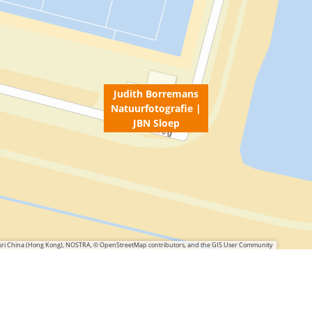
Judith Borremans
Natuurfotografie |
JBN Sloep
 Esri China (Hong Kong), NOSTRA, © OpenStreetMap contributors, and the GIS User Community