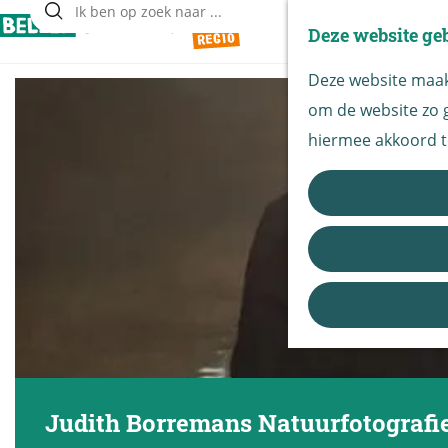
Deze website ge
Z
G
o
Deze website maakt
a
e
om de website zo g
n
k
hiermee akkoord t
a
e
a
n
r
d
e
h
o
m
e
Judith Borremans Natuurfotografie
p