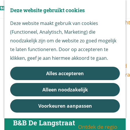
Vogels kijken
Z
Deze website gebruikt cookies
Z
Routekaart
o
G
M
o
Routes overzicht
Deze website maakt gebruik van cookies
e
a
e
e
(Functioneel, Analytisch, Marketing) die
k
n
n
k
De Biesbosch
noodzakelijk zijn om de website zo goed mogelijk
e
a
u
e
Nationaal Park
te laten functioneren. Door op accepteren te
n
a
n
De Biesbosch
klikken, geef je aan hiermee akkoord te gaan.
r
Bereikbaarheid
d
Alles accepteren
Bezoekerscentra
e
B&B vol leven
h
Alleen noodzakelijk
Entrees
o
Nieuws &
m
Voorkeuren aanpassen
Updates
e
p
B&B De Langstraat
Ontdek de regio
a