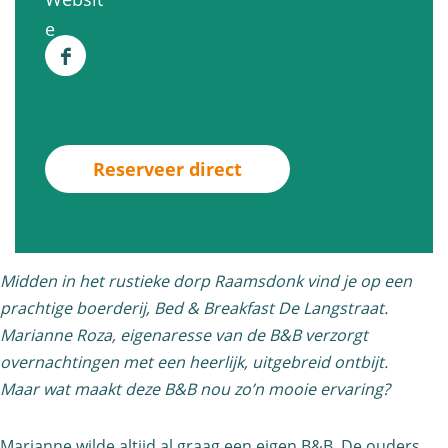
D
a
&
e
v
e
e
n
B
L
a
F
L
g
D
a
n
a
a
s
e
n
B
c
n
t
L
g
&
e
g
r
a
Reserveer direct
s
B
b
s
a
n
t
D
o
t
a
g
r
e
o
r
t
s
a
L
k
a
Midden in het rustieke dorp Raamsdonk vind je op een
t
a
a
prachtige boerderij, Bed & Breakfast De Langstraat.
B
a
r
t
n
Marianne Roza, eigenaresse van de B&B verzorgt
&
t
a
g
overnachtingen met een heerlijk, uitgebreid ontbijt.
B
a
s
Maar wat maakt deze B&B nou zo’n mooie ervaring?
D
t
t
e
Marianne wilde altijd al graag een eigen B&B. De ouders