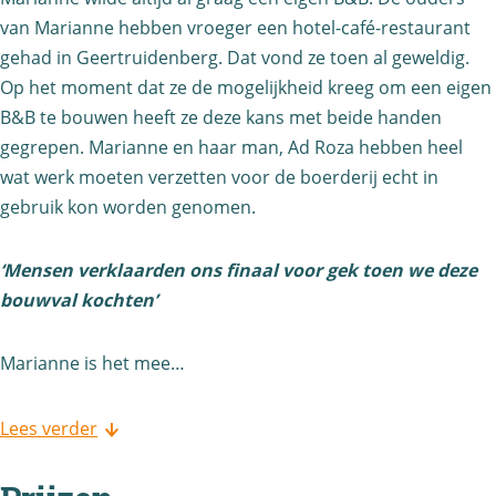
r
L
van Marianne hebben vroeger een hotel-café-restaurant
a
a
gehad in Geertruidenberg. Dat vond ze toen al geweldig.
a
n
Op het moment dat ze de mogelijkheid kreeg om een eigen
t
g
B&B te bouwen heeft ze deze kans met beide handen
s
gegrepen. Marianne en haar man, Ad Roza hebben heel
wat werk moeten verzetten voor de boerderij echt in
t
gebruik kon worden genomen.
r
a
‘Mensen verklaarden ons finaal voor gek toen we deze
a
bouwval kochten’
t
Marianne is het mee…
Lees verder