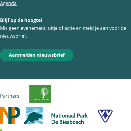
o
o
o
Agenda
p
p
p
Blijf op de hoogte!
F
e
W
Mis geen evenement, uitje of actie en meld je aan voor de
a
-
h
nieuwsbrief.
c
m
a
e
a
t
Aanmelden nieuwsbrief
b
i
s
o
l
A
o
p
k
p
Partners: