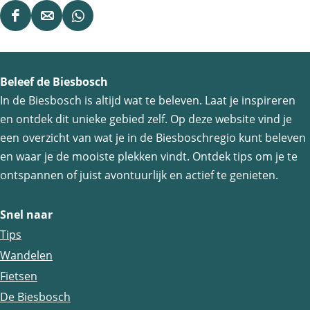
D
D
D
e
e
e
e
e
e
Beleef de Biesbosch
l
l
l
In de Biesbosch is altijd wat te beleven. Laat je inspireren
d
d
d
en ontdek dit unieke gebied zelf. Op deze website vind je
e
e
e
een overzicht van wat je in de Biesboschregio kunt beleven
z
z
z
en waar je de mooiste plekken vindt. Ontdek tips om je te
e
e
e
ontspannen of juist avontuurlijk en actief te genieten.
p
p
p
a
a
a
Snel naar
g
g
g
Tips
i
i
i
Wandelen
n
n
n
Fietsen
a
a
a
De Biesbosch