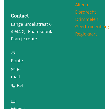
Altena
g
Dordrecht
e
Contact
Drimmelen
Lange Broekstraat 6
Geertruidenberg
4944 XJ
Raamsdonk
Regiokaart
n
Plan je route
a
a
n
r
Route
a
B
E-
a
&
n
mail
r
B
a
B
Bel
B
D
a
&
&
e
r
B
B
L
B
D
Websit