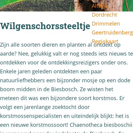
Altena
g
Dordrecht
e
Drimmelen
Wilgenschorssteeltje
Geertruidenberg
Regiokaart
Zijn alle soorten dieren en planten al ontdekt op
aarde? Nee, gelukkig valt er nog steeds iets nieuws te
ontdekken voor de ontdekkingsreizigers onder ons.
Enkele jaren geleden ontdekten een paar
natuurliefhebbers een bijzonder mosje op een dode
boom midden in de Biesbosch. Ze wisten het
meteen dit was een bijzondere soort korstmos. Er
volgt een jarenlange zoektocht door
korstmossenspecialisten en uiteindelijk blijkt: het is
een nieuwe korstmossoort! Chaenotheca biesboschii