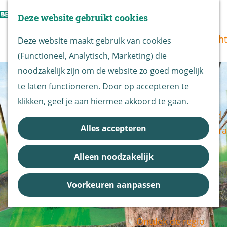
Vogels kijken
Z
Deze website gebruikt cookies
Z
Routekaart
o
G
M
o
Routes overzicht
Deze website maakt gebruik van cookies
e
a
e
e
(Functioneel, Analytisch, Marketing) die
k
n
n
k
De Biesbosch
noodzakelijk zijn om de website zo goed mogelijk
e
a
u
e
Nationaal Park
te laten functioneren. Door op accepteren te
n
a
n
De Biesbosch
klikken, geef je aan hiermee akkoord te gaan.
r
Bereikbaarheid
d
Alles accepteren
Bezoekerscentra
e
B&B vol leven
h
Alleen noodzakelijk
Entrees
o
Nieuws &
m
Voorkeuren aanpassen
Updates
e
p
Ontdek de regio
a