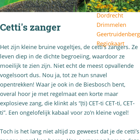
Altena
g
Dordrecht
e
Drimmelen
Cetti's zanger
Geertruidenberg
Regiokaart
Het zijn kleine bruine vogeltjes, de cetti’s zangers. Ze
leven diep in de dichte begroeiing, waardoor ze
moeilijk te zien zijn. Niet echt de meest opvallende
vogelsoort dus. Nou ja, tot ze hun snavel
opentrekken! Waar je ook in de Biesbosch bent,
overal hoor je met regelmaat een korte maar
explosieve zang, die klinkt als “(ti) CET-ti CET-ti, CET-
ti”. Een ongelofelijk kabaal voor zo’n kleine vogel!
Toch is het lang niet altijd zo geweest dat je de cetti’s