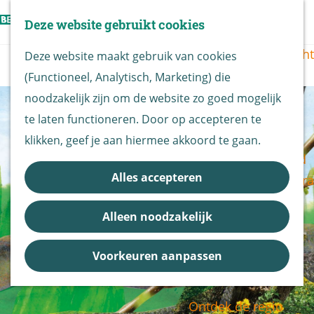
Vogels kijken
Z
Deze website gebruikt cookies
Z
Routekaart
o
G
M
o
Routes overzicht
Deze website maakt gebruik van cookies
e
a
e
e
(Functioneel, Analytisch, Marketing) die
k
n
n
k
De Biesbosch
noodzakelijk zijn om de website zo goed mogelijk
e
a
u
e
Nationaal Park
te laten functioneren. Door op accepteren te
n
a
n
De Biesbosch
klikken, geef je aan hiermee akkoord te gaan.
r
Bereikbaarheid
d
Alles accepteren
Bezoekerscentra
e
B&B vol leven
h
Alleen noodzakelijk
Entrees
o
Nieuws &
m
Voorkeuren aanpassen
Updates
e
p
Ontdek de regio
a