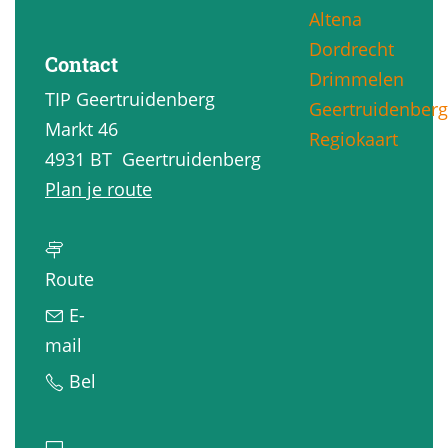
Altena
g
Dordrecht
e
Contact
Drimmelen
TIP Geertruidenberg
Geertruidenberg
Markt 46
Regiokaart
4931 BT
Geertruidenberg
n
Plan je route
a
a
n
r
Route
a
M
E-
a
u
n
mail
r
i
a
M
Bel
M
z
a
u
u
e
r
i