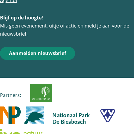
Agenda
p
p
p
Blijf op de hoogte!
F
e
W
Mis geen evenement, uitje of actie en meld je aan voor de
a
-
h
nieuwsbrief.
c
m
a
e
a
t
Aanmelden nieuwsbrief
b
i
s
o
l
A
o
p
k
p
Partners: