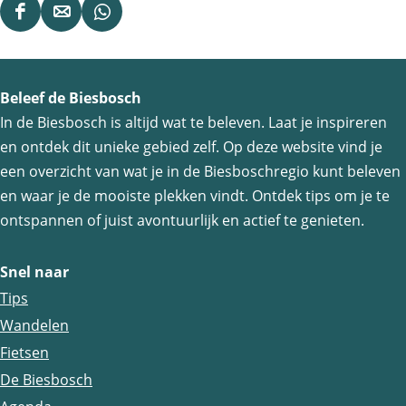
D
D
D
e
e
e
e
e
e
Beleef de Biesbosch
l
l
l
In de Biesbosch is altijd wat te beleven. Laat je inspireren
d
d
d
en ontdek dit unieke gebied zelf. Op deze website vind je
e
e
e
een overzicht van wat je in de Biesboschregio kunt beleven
z
z
z
en waar je de mooiste plekken vindt. Ontdek tips om je te
e
e
e
ontspannen of juist avontuurlijk en actief te genieten.
p
p
p
a
a
a
Snel naar
g
g
g
Tips
i
i
i
Wandelen
n
n
n
Fietsen
a
a
a
De Biesbosch
o
o
o