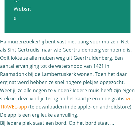
i
n
M
z
Websit
z
t
u
e
v
e
e
o
i
n
a
n
c
z
t
n
t
h
e
Ha muizenzoeker!Jij bent vast niet bang voor muizen. Net
o
M
o
t
als Sint Gertrudis, naar wie Geertruidenberg vernoemd is.
n
c
u
c
R
Ooit lokte ze alle muizen weg uit Geertruidenberg. Een
t
h
i
aantal ervan ging tot de watersnood van 1421 in
h
a
o
t
z
Raamsdonk bij de Lambertuskerk wonen. Toen het daar
t
a
c
R
e
erg nat werd hebben ze snel hogere plekjes opgezocht.
R
m
h
a
n
Weet jij ze alle negen te vinden? Iedere muis heeft zijn eigen
a
s
t
a
stekkie, deze vind je terug op het kaartje en in de gratis
t
izi.-
a
d
R
m
TRAVEL-app
(te downloaden in de apple- en androidstore).
o
m
o
a
De app is een erg leuke aanvulling.
s
c
s
n
a
Bij iedere plek staat een bord. Op het bord staat …
d
h
d
k
m
o