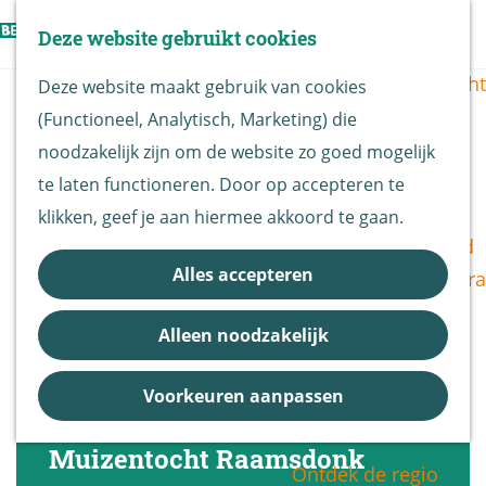
Vogels kijken
Z
Deze website gebruikt cookies
Z
Routekaart
o
G
M
o
Routes overzicht
Deze website maakt gebruik van cookies
e
a
e
e
(Functioneel, Analytisch, Marketing) die
k
n
n
k
De Biesbosch
noodzakelijk zijn om de website zo goed mogelijk
e
a
u
e
Nationaal Park
te laten functioneren. Door op accepteren te
n
a
n
De Biesbosch
klikken, geef je aan hiermee akkoord te gaan.
r
Bereikbaarheid
d
Alles accepteren
Bezoekerscentra
e
B&B vol leven
h
Alleen noodzakelijk
Entrees
o
Nieuws &
m
Voorkeuren aanpassen
Updates
e
p
Muizentocht Raamsdonk
Ontdek de regio
a