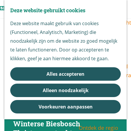
Vogels kijken
Z
Deze website gebruikt cookies
Z
Routekaart
o
G
M
o
Routes overzicht
Deze website maakt gebruik van cookies
e
a
e
e
(Functioneel, Analytisch, Marketing) die
k
n
n
k
De Biesbosch
noodzakelijk zijn om de website zo goed mogelijk
e
a
u
e
Nationaal Park
te laten functioneren. Door op accepteren te
n
a
n
De Biesbosch
klikken, geef je aan hiermee akkoord te gaan.
r
Bereikbaarheid
d
Alles accepteren
Bezoekerscentra
e
B&B vol leven
h
Alleen noodzakelijk
Entrees
o
Nieuws &
m
Voorkeuren aanpassen
Updates
e
p
Winterse Biesbosch
Ontdek de regio
a