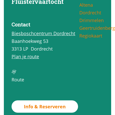
Fluistervaartocht
Altena
g
Dordrecht
e
Drimmelen
Contact
Geertruidenberg
Biesboschcentrum Dordrecht
Regiokaart
Baanhoekweg 53
3313 LP
Dordrecht
n
Plan je route
a
a
n
r
Route
a
W
a
i
r
n
Info & Reserveren
W
t