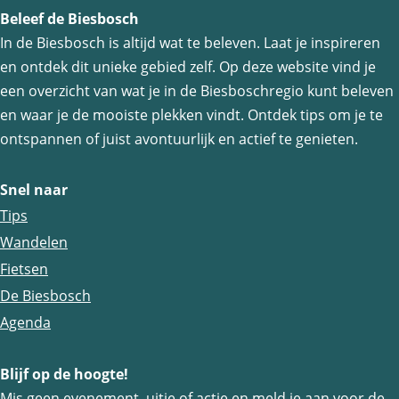
Beleef de Biesbosch
l
l
l
In de Biesbosch is altijd wat te beleven. Laat je inspireren
d
d
d
en ontdek dit unieke gebied zelf. Op deze website vind je
e
e
e
een overzicht van wat je in de Biesboschregio kunt beleven
z
z
z
en waar je de mooiste plekken vindt. Ontdek tips om je te
e
e
e
ontspannen of juist avontuurlijk en actief te genieten.
p
p
p
a
a
a
Snel naar
g
g
g
Tips
i
i
i
Wandelen
n
n
n
Fietsen
a
a
a
De Biesbosch
o
o
o
Agenda
p
p
p
Blijf op de hoogte!
F
e
W
Mis geen evenement, uitje of actie en meld je aan voor de