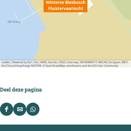
Winterse Biesbosch
Fluistervaartocht
Leaflet
|
Powered by Esri | Esri, HERE, Garmin, USGS, Intermap, INCREMENT P, NRCAN, Esri Japan, METI,
Esri China (Hong Kong), NOSTRA, © OpenStreetMap contributors, and the GIS User Community
Deel deze pagina
D
D
D
e
e
e
e
e
e