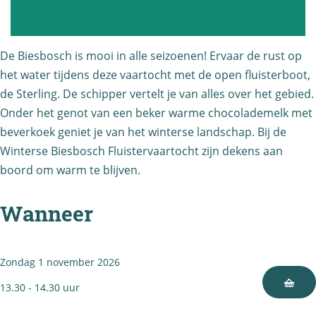
i
e
n
r
t
s
De Biesbosch is mooi in alle seizoenen! Ervaar de rust op
e
e
het water tijdens deze vaartocht met de open fluisterboot,
r
B
de Sterling. De schipper vertelt je van alles over het gebied.
Onder het genot van een beker warme chocolademelk met
s
i
beverkoek geniet je van het winterse landschap. Bij de
e
e
Winterse Biesbosch Fluistervaartocht zijn dekens aan
B
s
boord om warm te blijven.
i
b
e
o
Wanneer
s
s
b
c
o
h
Zondag 1 november 2026
s
F
13.30 - 14.30 uur
c
l