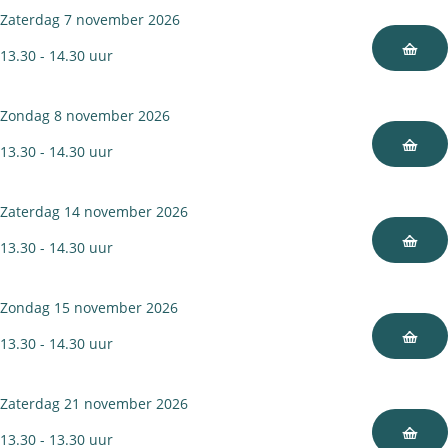
h
u
Zaterdag 7 november 2026
F
i
13.30 - 14.30 uur
l
s
u
t
Zondag 8 november 2026
i
e
13.30 - 14.30 uur
s
r
t
v
Zaterdag 14 november 2026
e
a
13.30 - 14.30 uur
r
a
v
r
Zondag 15 november 2026
a
t
a
o
13.30 - 14.30 uur
r
c
t
h
Zaterdag 21 november 2026
o
t
13.30 - 13.30 uur