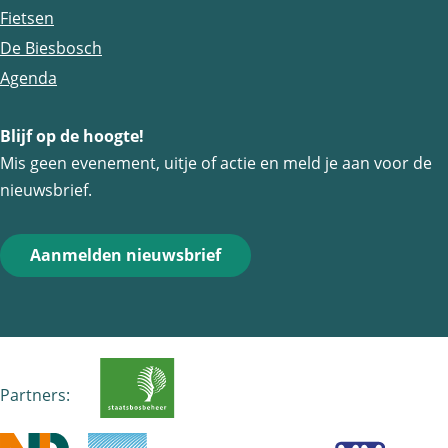
n
n
n
Fietsen
a
a
a
De Biesbosch
o
o
o
Agenda
p
p
p
Blijf op de hoogte!
F
e
W
Mis geen evenement, uitje of actie en meld je aan voor de
a
-
h
nieuwsbrief.
c
m
a
e
a
t
Aanmelden nieuwsbrief
b
i
s
o
l
A
o
p
k
p
Partners: