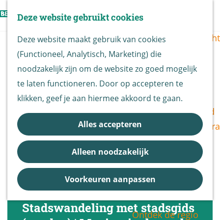
Vogels kijken
Z
Deze website gebruikt cookies
Z
Routekaart
o
G
M
o
Routes overzicht
Deze website maakt gebruik van cookies
e
a
e
e
(Functioneel, Analytisch, Marketing) die
k
n
n
k
De Biesbosch
noodzakelijk zijn om de website zo goed mogelijk
e
a
u
e
Nationaal Park
te laten functioneren. Door op accepteren te
n
a
n
De Biesbosch
klikken, geef je aan hiermee akkoord te gaan.
r
Bereikbaarheid
d
Alles accepteren
Bezoekerscentra
e
B&B vol leven
h
Alleen noodzakelijk
Entrees
o
Nieuws &
m
Voorkeuren aanpassen
Updates
e
p
Stadswandeling met stadsgids
Ontdek de regio
a