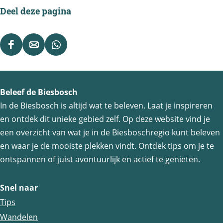
Deel deze pagina
D
D
D
e
e
e
e
e
e
Beleef de Biesbosch
l
l
l
In de Biesbosch is altijd wat te beleven. Laat je inspireren
d
d
d
en ontdek dit unieke gebied zelf. Op deze website vind je
e
e
e
een overzicht van wat je in de Biesboschregio kunt beleven
z
z
z
en waar je de mooiste plekken vindt. Ontdek tips om je te
e
e
e
ontspannen of juist avontuurlijk en actief te genieten.
p
p
p
a
a
a
Snel naar
g
g
g
Tips
i
i
i
Wandelen