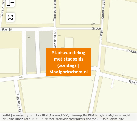
g
−
e
n
c
m
o
m
l
h
.
r
.
e
n
i
n
m
l
n
l
.
c
n
Stadswandeling
h
met stadsgids
l
e
(zondag) |
Mooigorinchem.nl
m
.
n
l
Leaflet
|
Powered by Esri | Esri, HERE, Garmin, USGS, Intermap, INCREMENT P, NRCAN, Esri Japan, METI,
Esri China (Hong Kong), NOSTRA, © OpenStreetMap contributors, and the GIS User Community