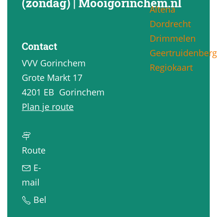
(zondag) | Mooigorinchem.nl
Altena
g
Dordrecht
e
Drimmelen
Contact
Geertruidenberg
VVV Gorinchem
Regiokaart
Grote Markt 17
4201 EB
Gorinchem
n
Plan je route
a
a
n
r
Route
a
S
E-
a
t
n
mail
r
a
a
S
Bel
S
d
a
t