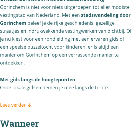
e
t
a
m
Gorinchem is niet voor niets uitgeroepen tot aller mooiste
s
l
s
d
e
vestingstad van Nederland. Met een
stadswandeling door
t
i
t
s
Gorinchem
t
beleef je de rijke geschiedenis, gezellige
a
n
a
g
straatjes en indrukwekkende vestingwerken van dichtbij. Of
s
d
g
je nu kiest voor een rondleiding met een ervaren gids of
d
i
t
s
m
een speelse puzzeltocht voor kinderen: er is altijd een
s
d
a
g
e
manier om Gorinchem op een verrassende manier te
g
s
d
i
t
ontdekken.
i
(
s
d
s
d
z
g
s
Met gids langs de hoogtepunten
t
s
o
i
(
Onze lokale gidsen nemen je mee langs de Grote…
a
(
n
d
z
d
z
d
s
o
Lees verder
s
o
a
(
n
g
n
g
z
Wanneer
d
i
d
)
o
a