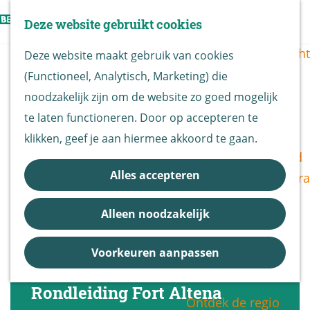
Vogels kijken
Z
Deze website gebruikt cookies
Z
Routekaart
o
G
M
o
Routes overzicht
Deze website maakt gebruik van cookies
e
a
e
e
(Functioneel, Analytisch, Marketing) die
k
n
n
k
De Biesbosch
noodzakelijk zijn om de website zo goed mogelijk
e
a
u
e
Nationaal Park
te laten functioneren. Door op accepteren te
n
a
n
De Biesbosch
klikken, geef je aan hiermee akkoord te gaan.
r
Bereikbaarheid
d
Alles accepteren
Bezoekerscentra
e
B&B vol leven
h
Alleen noodzakelijk
Entrees
o
Nieuws &
m
Voorkeuren aanpassen
Updates
e
p
Rondleiding Fort Altena
Ontdek de regio
a