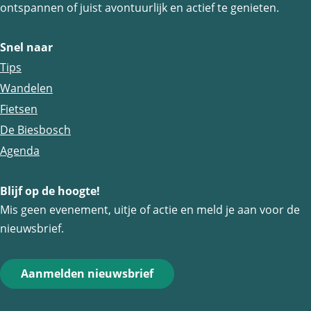
e
e
e
ontspannen of juist avontuurlijk en actief te genieten.
p
p
p
a
a
a
Snel naar
g
g
g
Tips
i
i
i
Wandelen
n
n
n
Fietsen
a
a
a
De Biesbosch
o
o
o
Agenda
p
p
p
Blijf op de hoogte!
F
e
W
Mis geen evenement, uitje of actie en meld je aan voor de
a
-
h
nieuwsbrief.
c
m
a
e
a
t
Aanmelden nieuwsbrief
b
i
s
o
l
A