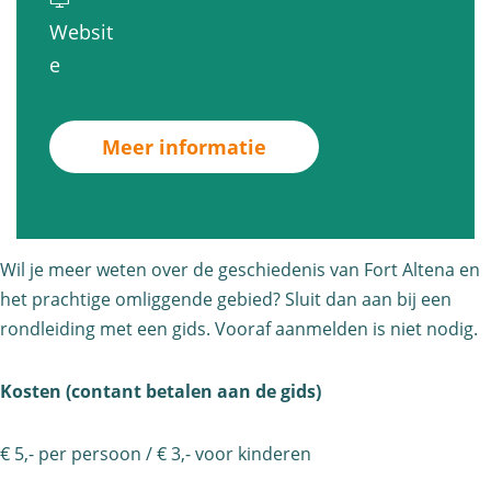
n
e
R
d
Websit
d
i
o
l
v
e
l
d
n
e
a
e
i
d
i
n
i
n
Meer informatie
l
d
R
d
g
e
i
o
i
F
i
n
n
n
o
d
g
d
Wil je meer weten over de geschiedenis van Fort Altena en
g
r
i
F
l
het prachtige omliggende gebied? Sluit dan aan bij een
F
t
n
o
e
rondleiding met een gids. Vooraf aanmelden is niet nodig.
o
A
g
r
i
r
l
F
t
Kosten (contant betalen aan de gids)
d
t
t
o
A
i
A
e
r
l
€ 5,- per persoon / € 3,- voor kinderen
n
l
n
t
t