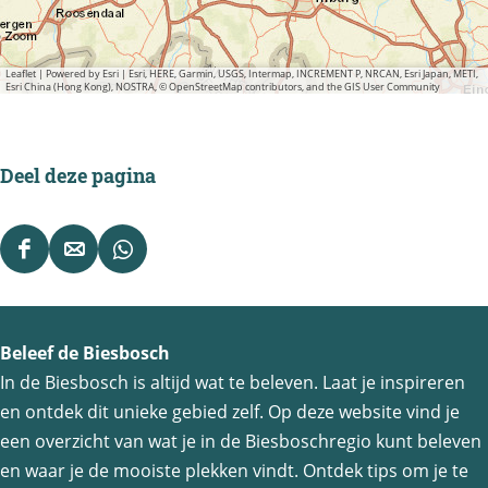
Leaflet
|
Powered by Esri | Esri, HERE, Garmin, USGS, Intermap, INCREMENT P, NRCAN, Esri Japan, METI,
Esri China (Hong Kong), NOSTRA, © OpenStreetMap contributors, and the GIS User Community
Deel deze pagina
D
D
D
e
e
e
e
e
e
Beleef de Biesbosch
l
l
l
In de Biesbosch is altijd wat te beleven. Laat je inspireren
d
d
d
en ontdek dit unieke gebied zelf. Op deze website vind je
e
e
e
een overzicht van wat je in de Biesboschregio kunt beleven
z
z
z
en waar je de mooiste plekken vindt. Ontdek tips om je te