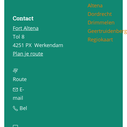
Altena
g
Dordrecht
e
Contact
Drimmelen
Fort Altena
Geertruidenberg
Tol 8
Regiokaart
4251 PX
Werkendam
n
Plan je route
a
a
n
r
Route
a
R
E-
a
o
n
mail
r
n
a
R
Bel
R
d
a
o
o
l
r
n