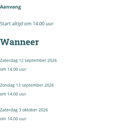
g
t
a
A
Aanvang
e
F
e
l
n
o
n
t
Start altijd om 14.00 uur
a
r
a
e
t
Wanneer
n
A
a
l
Zaterdag 12 september 2026
t
om 14.00 uur
e
n
Zondag 13 september 2026
a
om 14.00 uur
Zaterdag 3 oktober 2026
om 14.00 uur