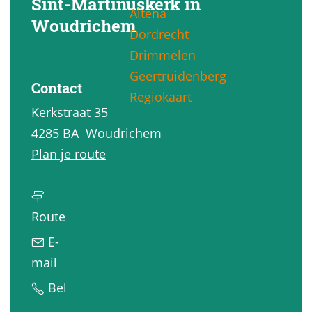
Sint-Martinuskerk in
Altena
g
Woudrichem
Dordrecht
e
Drimmelen
Geertruidenberg
Contact
Regiokaart
Kerkstraat 35
4285 BA
Woudrichem
n
Plan je route
a
a
n
r
Route
a
T
E-
a
o
n
mail
r
r
a
T
Bel
T
e
a
o