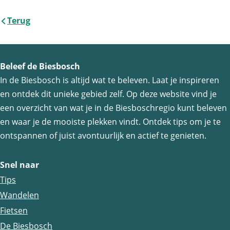
o
k
e
e
o
e
r
n
u
e
Terug
e
e
u
e
i
W
d
r
l
l
d
l
c
o
r
k
d
d
r
d
h
u
i
i
Beleef de Biesbosch
e
e
i
e
e
d
c
n
In de Biesbosch is altijd wat te beleven. Laat je inspireren
z
z
c
z
m
r
h
en ontdek dit unieke gebied zelf. Op deze website vind je
W
e
e
h
e
i
e
een overzicht van wat je in de Biesboschregio kunt beleven
o
p
p
e
p
c
en waar je de mooiste plekken vindt. Ontdek tips om je te
m
u
a
a
m
a
h
ontspannen of juist avontuurlijk en actief te genieten.
d
g
g
g
e
r
i
i
i
Snel naar
m
i
n
n
n
Tips
c
a
a
a
Wandelen
h
o
o
o
Fietsen
e
p
p
p
De Biesbosch