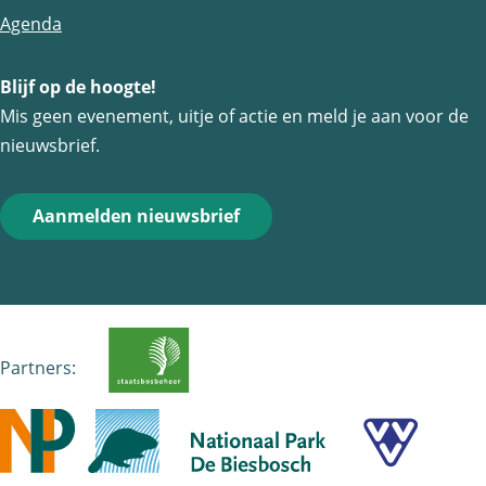
m
F
e
W
Agenda
a
-
h
c
m
a
Blijf op de hoogte!
Mis geen evenement, uitje of actie en meld je aan voor de
e
a
t
nieuwsbrief.
b
i
s
o
l
A
o
Aanmelden nieuwsbrief
p
k
p
Partners: