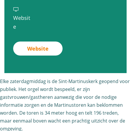
o
n
r
r
r
k
T
e
Websit
e
l
o
n
v
e
n
i
r
k
a
k
m
e
l
n
l
m
Website
n
i
T
i
e
k
m
o
m
n
l
m
r
m
e
i
e
e
Elke zaterdagmiddag is de Sint-Martinuskerk geopend voor
e
n
m
n
n
publiek. Het orgel wordt bespeeld, er zijn
n
o
m
e
k
gastvrouwen/gastheren aanwezig die voor de nodige
e
p
e
n
informatie zorgen en de Martinustoren kan beklommen
l
n
e
n
o
worden. De toren is 34 meter hoog en telt 196 treden,
i
o
n
e
maar eenmaal boven wacht een prachtig uitzicht over de
p
m
p
s
n
omgeving.
e