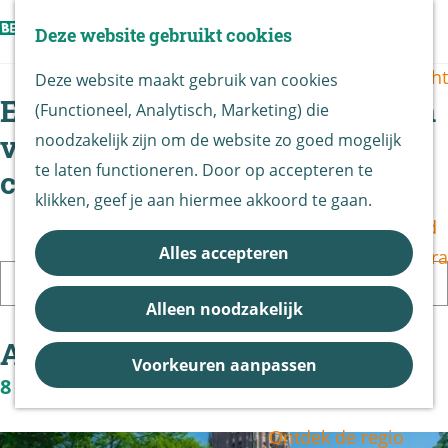
Vogels kijken
Z
Deze website gebruikt cookies
Z
Routekaart
o
G
M
o
Routes overzicht
Deze website maakt gebruik van cookies
e
a
e
e
Er zijn 8 activiteiten gevonden
(Functioneel, Analytisch, Marketing) die
k
n
n
k
De Biesbosch
voor "obținerea unui Badoo
noodzakelijk zijn om de website zo goed mogelijk
e
a
u
e
Nationaal Park
te laten functioneren. Door op accepteren te
n
cont 👉🏽 acc6.top 👈🏽"
a
n
De Biesbosch
klikken, geef je aan hiermee akkoord te gaan.
r
Bereikbaarheid
d
Alles accepteren
Bezoekerscentra
e
I
B&B vol leven
h
k
Alleen noodzakelijk
Entrees
o
b
Z
Activiteiten
Nieuws &
m
e
o
Voorkeuren aanpassen
Updates
8 resultaten
e
n
e
p
o
k
Ontdek de regio
a