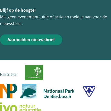
e
o
Blijf op de hoogte!
r
o
Mis geen evenement, uitje of actie en meld je aan voor de
g
r
nieuwsbrief.
d
e
Aanmelden nieuwsbrief
B
i
e
s
b
Partners:
o
s
c
h