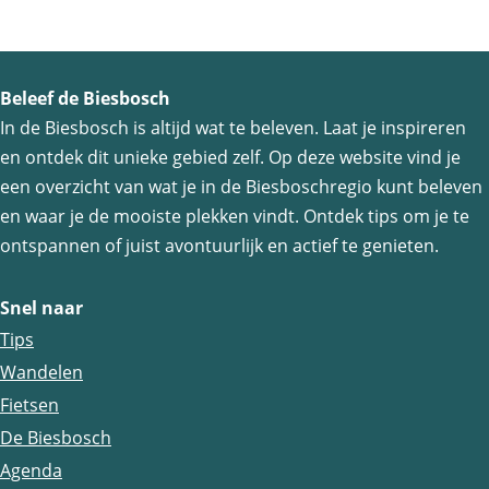
g
n
h
e
R
t
n
a
e
Beleef de Biesbosch
G
a
n
In de Biesbosch is altijd wat te beleven. Laat je inspireren
e
m
d
en ontdek dit unieke gebied zelf. Op deze website vind je
e
s
een overzicht van wat je in de Biesboschregio kunt beleven
k
r
d
en waar je de mooiste plekken vindt. Ontdek tips om je te
a
t
ontspannen of juist avontuurlijk en actief te genieten.
o
n
r
n
o
u
Snel naar
k
t
i
Tips
s
o
d
Wandelen
v
c
e
Fietsen
e
h
n
De Biesbosch
e
t
b
Agenda
r
d