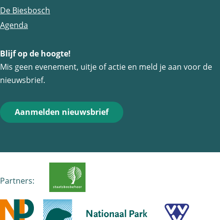
De Biesbosch
e
n
Agenda
p
d
a
e
Blijf op de hoogte!
g
p
Mis geen evenement, uitje of actie en meld je aan voor de
i
a
nieuwsbrief.
n
g
a
i
Aanmelden nieuwsbrief
n
a
Partners: