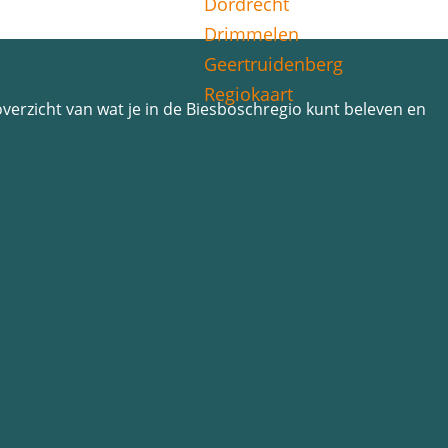
Dordrecht
Drimmelen
Geertruidenberg
Regiokaart
n overzicht van wat je in de Biesboschregio kunt beleven en