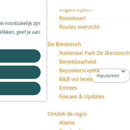
Vissen
Z
Vogels kijken
o
M
Routekaart
e noodzakelijk zijn
e
e
Routes overzicht
likken, geef je aan
k
n
e
u
De Biesbosch
n
Nationaal Park De Biesbosch
Bereikbaarheid
Bezoekerscentra
B&B vol leven
Entrees
Nieuws & Updates
Ontdek de regio
Altena