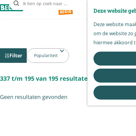
Deze website ge
Z
G
o
Deze website maakt
a
e
om de website zo g
n
k
hiermee akkoord t
a
e
W
S
a
Filter
n
o
a
r
r
t
d
S
337 t/m 195 van 195 resultaten
t
e
z
o
e
h
r
o
Geen resultaten gevonden
e
o
t
e
r
m
e
o
k
e
e
p
j
p
r
: