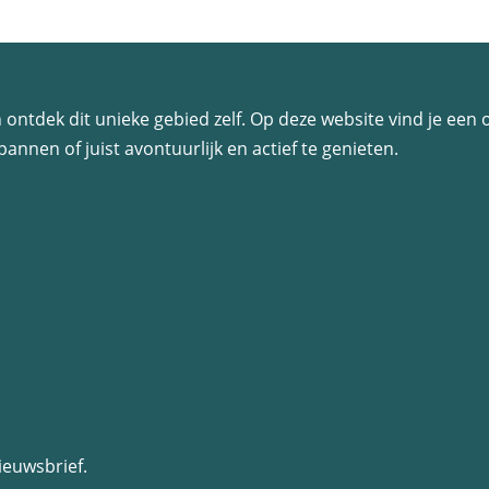
n
n
a
a
a
a
r
r
 en ontdek dit unieke gebied zelf. Op deze website vind je ee
d
p
annen of juist avontuurlijk en actief te genieten.
e
a
v
g
o
i
r
n
i
a
g
e
p
a
g
ieuwsbrief.