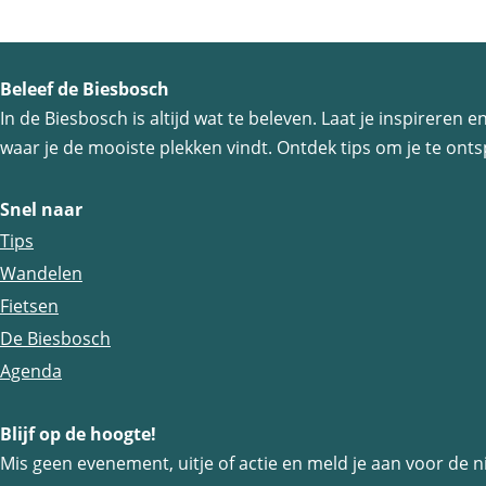
a
e
o
g
p
e
:
Beleef de Biesbosch
In de Biesbosch is altijd wat te beleven. Laat je inspireren
waar je de mooiste plekken vindt. Ontdek tips om je te ontsp
Snel naar
Tips
Wandelen
Fietsen
De Biesbosch
Agenda
Blijf op de hoogte!
Mis geen evenement, uitje of actie en meld je aan voor de n