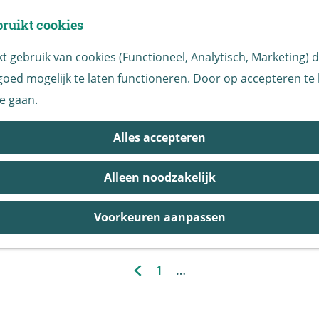
bruikt cookies
 gebruik van cookies (Functioneel, Analytisch, Marketing) di
Locaties Overzicht
oed mogelijk te laten functioneren. Door op accepteren te k
e gaan.
Alles accepteren
Alleen noodzakelijk
Voorkeuren aanpassen
1
…
G
G
a
a