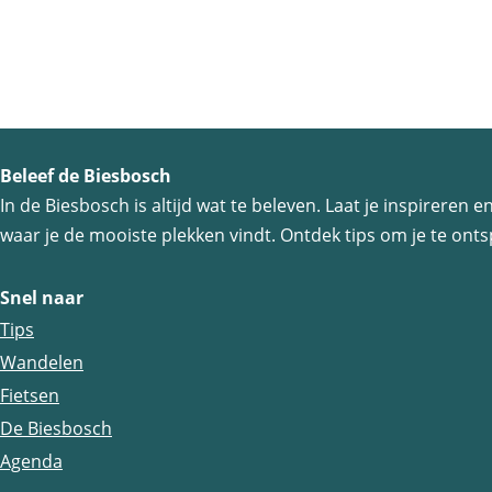
e
a
e
e
g
r
e
o
p
:
Beleef de Biesbosch
In de Biesbosch is altijd wat te beleven. Laat je inspireren
waar je de mooiste plekken vindt. Ontdek tips om je te ontsp
Snel naar
Tips
Wandelen
Fietsen
De Biesbosch
Agenda