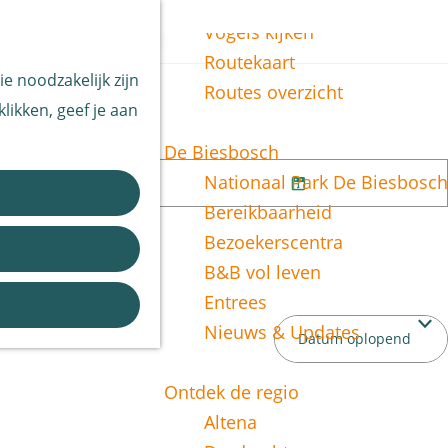
Vissen
Z
Vogels kijken
o
M
Routekaart
e noodzakelijk zijn
e
e
Routes overzicht
likken, geef je aan
k
n
e
u
De Biesbosch
n
Nationaal Park De Biesbosch
d
K
Bereikbaarheid
i
Bezoekerscentra
e
B&B vol leven
s
Entrees
d
Nieuws & Updates
a
t
Ontdek de regio
u
Altena
m